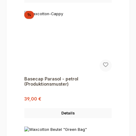
Rabatt
%
Basecap Parasol - petrol
(Produktionsmuster)
Verkaufspreis:
Regulärer Preis:
39,00 €
Details