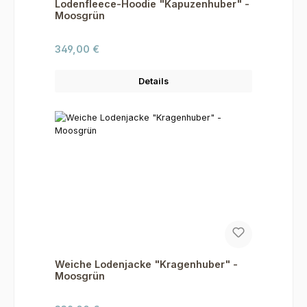
Lodenfleece-Hoodie "Kapuzenhuber" -
Moosgrün
Regulärer Preis:
349,00 €
Details
Weiche Lodenjacke "Kragenhuber" -
Moosgrün