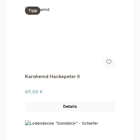
Tipp
Karohemd Hackepeter II
Regulärer Preis:
89,00 €
Details