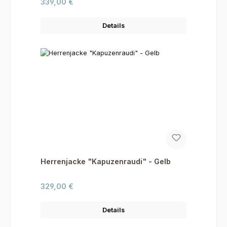
Regulärer Preis:
339,00 €
Details
Herrenjacke "Kapuzenraudi" - Gelb
Regulärer Preis:
329,00 €
Details