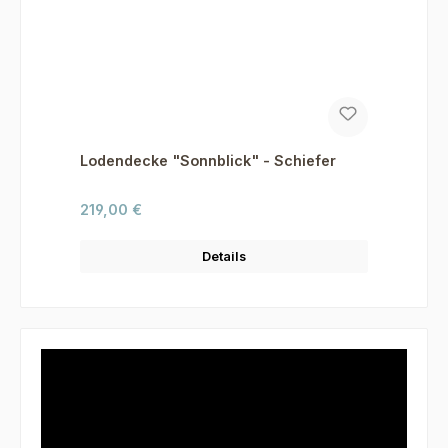
Lodendecke "Sonnblick" - Schiefer
Regulärer Preis:
219,00 €
Details