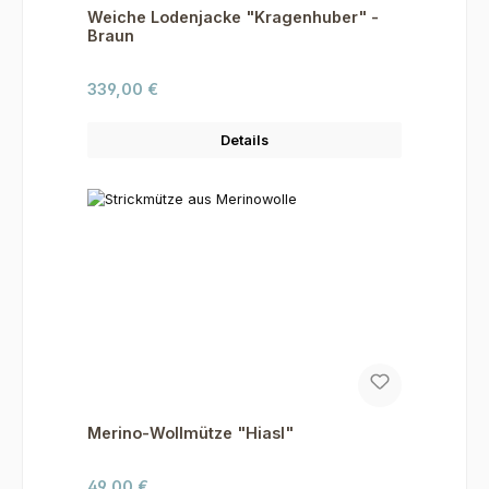
Weiche Lodenjacke "Kragenhuber" -
Braun
Regulärer Preis:
339,00 €
Details
Merino-Wollmütze "Hiasl"
Regulärer Preis:
49,00 €