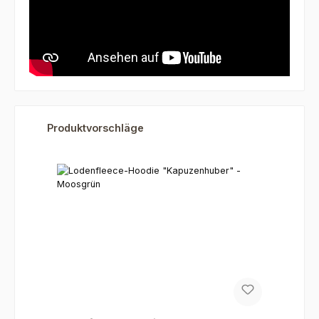
Produktgalerie überspringen
Produktvorschläge