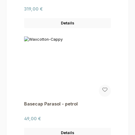
Regulärer Preis:
319,00 €
Details
Basecap Parasol - petrol
Regulärer Preis:
49,00 €
Details