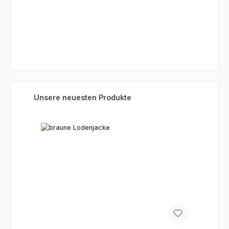
Produktgalerie überspringen
Unsere neuesten Produkte