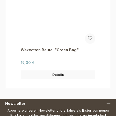
Waxcotton Beutel "Green Bag"
Regulärer Preis:
19,00 €
Details
Newsletter
Abonniere unseren Newsletter und erfahre als Erster von neuen
Produkten, exklusiven Aktionen und besonderen Angeboten!