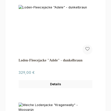
Loden-Fleecejacke "Adele" - dunkelbraun
Regulärer Preis:
329,00 €
Details