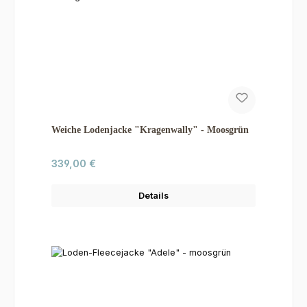
Weiche Lodenjacke "Kragenwally" - Moosgrün
Regulärer Preis:
339,00 €
Details