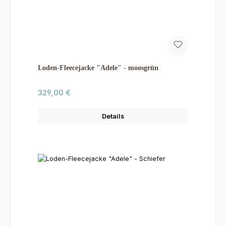
Loden-Fleecejacke "Adele" - moosgrün
Regulärer Preis:
329,00 €
Details