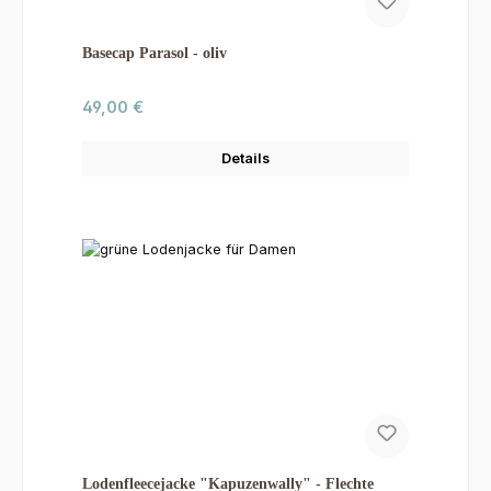
Basecap Parasol - oliv
Regulärer Preis:
49,00 €
Details
Lodenfleecejacke "Kapuzenwally" - Flechte