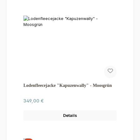
Lodenfleecejacke "Kapuzenwally" - Moosgrün
Regulärer Preis:
349,00 €
Details