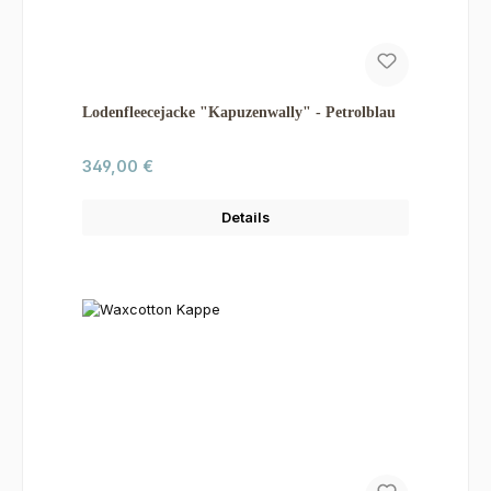
Lodenfleecejacke "Kapuzenwally" - Petrolblau
Regulärer Preis:
349,00 €
Details