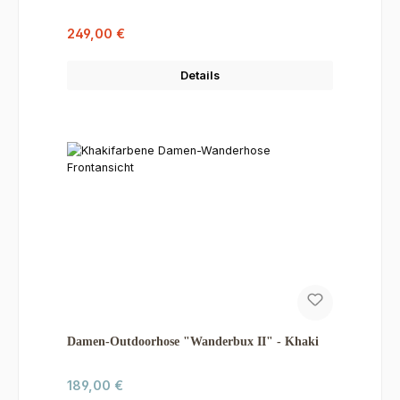
Verkaufspreis:
Regulärer Preis:
249,00 €
Details
Damen-Outdoorhose "Wanderbux II" - Khaki
Regulärer Preis:
189,00 €