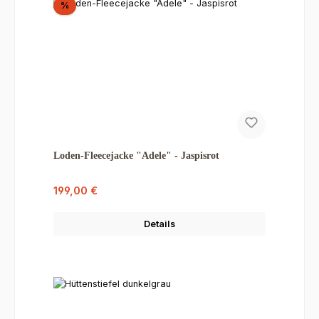
Rabatt
%
Loden-Fleecejacke "Adele" - Jaspisrot
Verkaufspreis:
Regulärer Preis:
199,00 €
Details