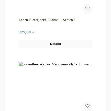
Loden-Fleecejacke "Adele" - Schiefer
Regulärer Preis:
329,00 €
Details