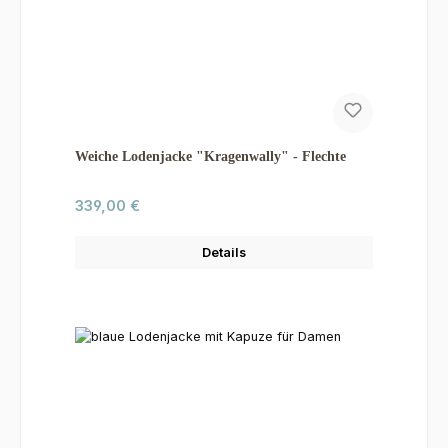
Weiche Lodenjacke "Kragenwally" - Flechte
Regulärer Preis:
339,00 €
Details