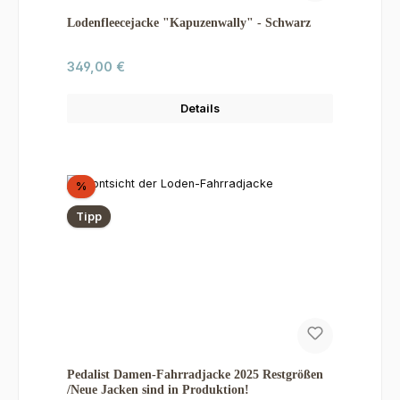
Lodenfleecejacke "Kapuzenwally" - Schwarz
Regulärer Preis:
349,00 €
Details
Rabatt
%
Tipp
Pedalist Damen-Fahrradjacke 2025 Restgrößen
/Neue Jacken sind in Produktion!