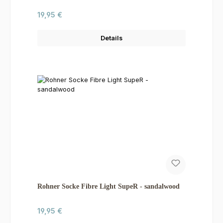
Regulärer Preis:
19,95 €
Details
Rohner Socke Fibre Light SupeR - sandalwood
Regulärer Preis:
19,95 €