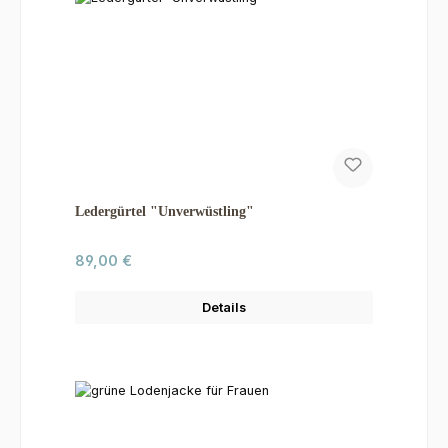
Ledergürtel "Unverwüstling"
Regulärer Preis:
89,00 €
Details