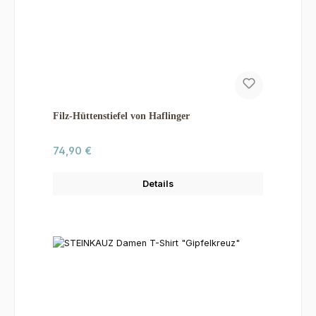
Filz-Hüttenstiefel von Haflinger
Regulärer Preis:
74,90 €
Details