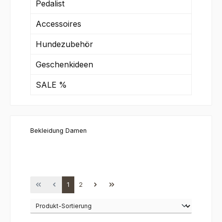
Pedalist
Accessoires
Hundezubehör
Geschenkideen
SALE %
Bekleidung Damen
Seite
Seite
1
2