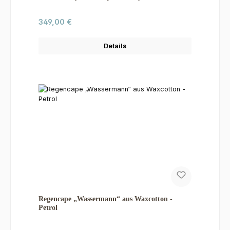
Regulärer Preis:
349,00 €
Details
Regencape „Wassermann“ aus Waxcotton -
Petrol