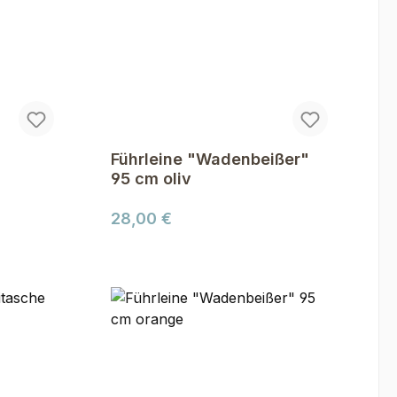
Führleine "Wadenbeißer"
95 cm oliv
Regulärer Preis:
28,00 €