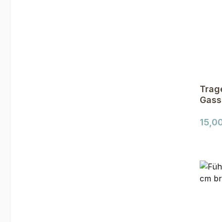
Trag
Gass
Brau
Regul
15,0