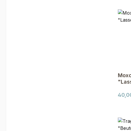
Moxo
"Las
Regul
40,0