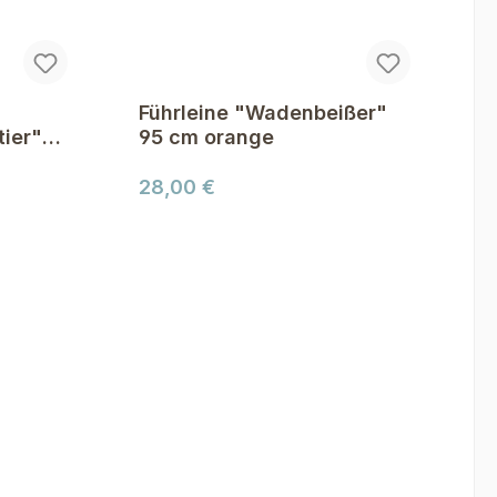
Führleine "Wadenbeißer"
tier"
95 cm orange
Regulärer Preis:
28,00 €