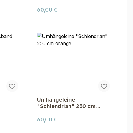
Regulärer Preis:
60,00 €
d
Umhängeleine
"Schlendrian" 250 cm
orange
Regulärer Preis:
60,00 €