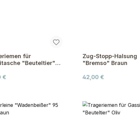
eriemen für
Zug-Stopp-Halsung
itasche "Beuteltier"
"Bremso" Braun
n
ärer Preis:
Regulärer Preis:
0 €
42,00 €