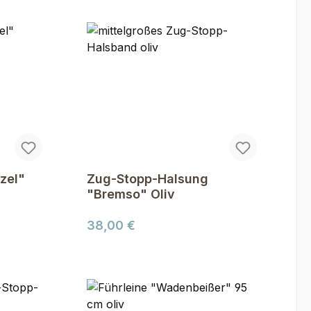
zel"
Zug-Stopp-Halsung
"Bremso" Oliv
Regulärer Preis:
38,00 €