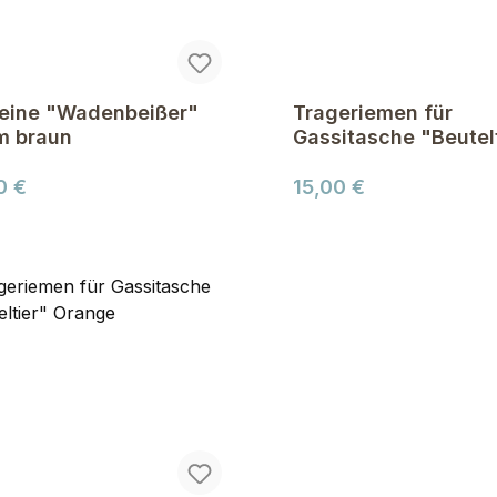
leine "Wadenbeißer"
Trageriemen für
m braun
Gassitasche "Beutel
Oliv
ärer Preis:
Regulärer Preis:
0 €
15,00 €