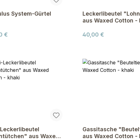
lus System-Gürtel
Leckerlibeutel "Lohn
aus Waxed Cotton - 
ärer Preis:
Regulärer Preis:
0 €
40,00 €
Leckerlibeutel
Gassitasche "Beutel
ntütchen" aus Waxed
aus Waxed Cotton - 