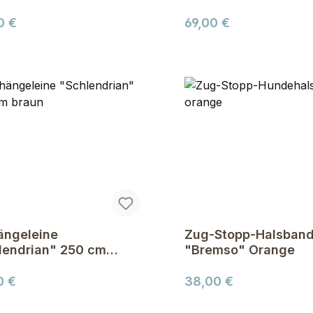
n - khaki
ärer Preis:
Regulärer Preis:
0 €
69,00 €
ngeleine
Zug-Stopp-Halsban
lendrian" 250 cm
"Bremso" Orange
n
ärer Preis:
Regulärer Preis:
0 €
38,00 €