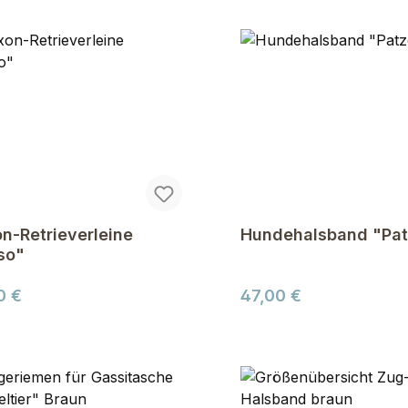
n-Retrieverleine
Hundehalsband "Pat
so"
ärer Preis:
Regulärer Preis:
0 €
47,00 €