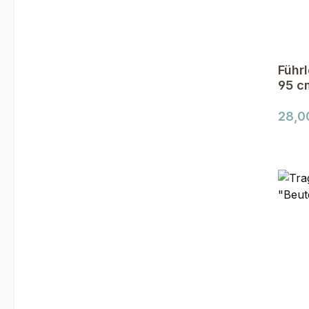
Führ
95 c
Regul
28,0