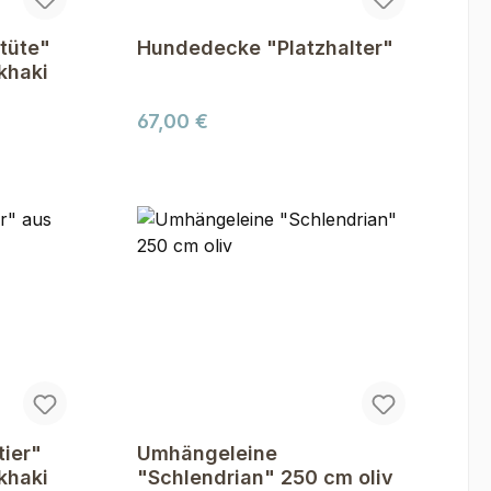
tüte"
Hundedecke "Platzhalter"
khaki
Regulärer Preis:
67,00 €
tier"
Umhängeleine
khaki
"Schlendrian" 250 cm oliv