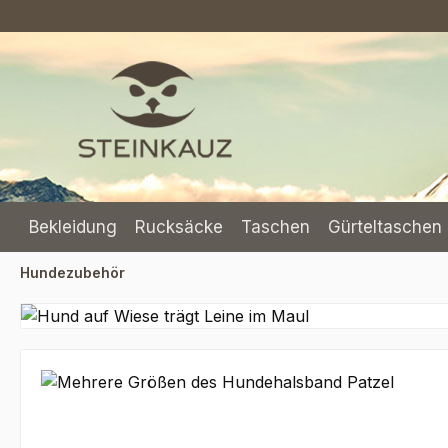
m Hauptinhalt springen
Zur Suche springen
Zur Hauptnavigation springen
Bekleidung
Rucksäcke
Taschen
Gürteltaschen 
Hundezubehör