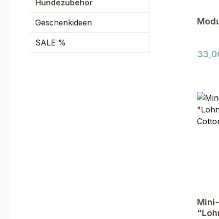
Hundezubehör
Modu
Geschenkideen
SALE %
Regul
33,0
Mini-
"Loh