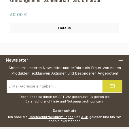
Umhängeleine "Schlendrian" 250 cm braun
Regulärer Preis:
60,00 €
Details
Newsletter
Abonniere unseren Newsletter und erfahre als Erster von neuen
Produkten, exklusiven Aktionen und besonderen Angeboten!
E-
Mail-
Adresse
*
Diese Seite ist durch reCAPTCHA geschützt. Es gelten die
Datenschutzrichtlinie
und
Nutzungsbedingungen
.
Datenschutz
Ich habe die
Datenschutzbestimmungen
und
AGB
gelesen und bin mit
ihnen einverstanden.