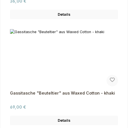
Regulärer Preis:
36,00 €
Details
Gassitasche "Beuteltier" aus Waxed Cotton - khaki
Regulärer Preis:
69,00 €
Details