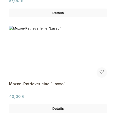
Regulärer Preis:
67,00 €
Details
Moxon-Retrieverleine "Lasso"
Regulärer Preis:
40,00 €
Details