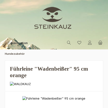
Zum Hauptinhalt springen
Navigation
Hundezubehör
Führleine "Wadenbeißer" 95 cm
orange
Bildergalerie überspringen