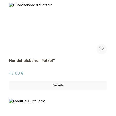
Hundehalsband "Patzel"
Regulärer Preis:
47,00 €
Details