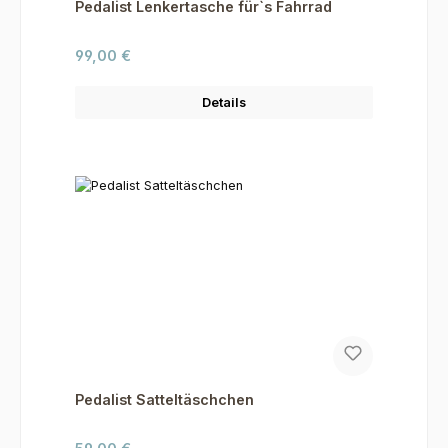
Pedalist Lenkertasche für`s Fahrrad
Regulärer Preis:
99,00 €
Details
Pedalist Satteltäschchen
Regulärer Preis: