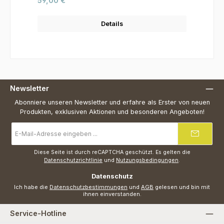
59,00 €
Details
Newsletter
Abonniere unseren Newsletter und erfahre als Erster von neuen
Produkten, exklusiven Aktionen und besonderen Angeboten!
E-
Mail-
Adresse
*
Diese Seite ist durch reCAPTCHA geschützt. Es gelten die
Datenschutzrichtlinie
und
Nutzungsbedingungen
.
Datenschutz
Ich habe die
Datenschutzbestimmungen
und
AGB
gelesen und bin mit
ihnen einverstanden.
Service-Hotline