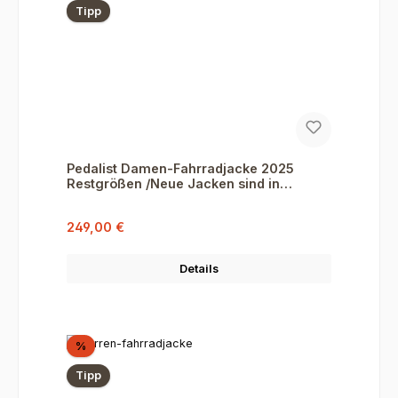
Tipp
Pedalist Damen-Fahrradjacke 2025
Restgrößen /Neue Jacken sind in
Produktion!
Verkaufspreis:
Regulärer Preis:
249,00 €
Details
Rabatt
%
Tipp