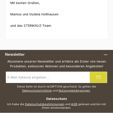
Mit besten Grüßen,
Markus und Gudela Holthausen
und das STEINKAUZ-Team
Newsletter
Abonniere unseren Newsletter und erfahre als Erster von neuen
Produkten, exklusiven Aktionen und besonderen Angeboten!
E-
Mail-
Adresse
*
Diese Seite ist durch reCAPTCHA geschützt. Es gelten die
Datenschutzrichtlinie
und
Nutzungsbedingungen
.
Datenschutz
Ich habe die
Datenschutzbestimmungen
und
AGB
gelesen und bin mit
ihnen einverstanden.