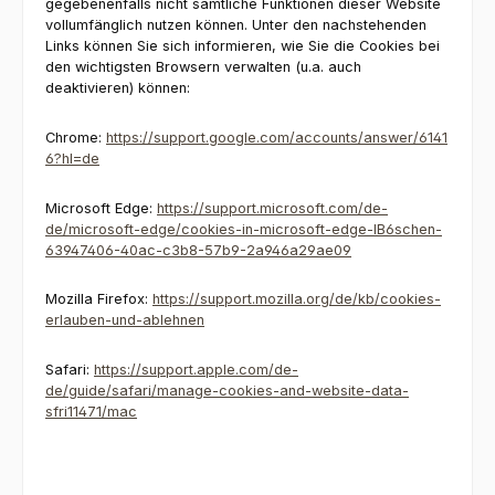
gegebenenfalls nicht sämtliche Funktionen dieser Website
vollumfänglich nutzen können. Unter den nachstehenden
Links können Sie sich informieren, wie Sie die Cookies bei
den wichtigsten Browsern verwalten (u.a. auch
deaktivieren) können:
Chrome:
https://support.google.com/accounts/answer/6141
6?hl=de
Microsoft Edge:
https://support.microsoft.com/de-
de/microsoft-edge/cookies-in-microsoft-edge-lB6schen-
63947406-40ac-c3b8-57b9-2a946a29ae09
Mozilla Firefox:
https://support.mozilla.org/de/kb/cookies-
erlauben-und-ablehnen
Safari:
https://support.apple.com/de-
de/guide/safari/manage-cookies-and-website-data-
sfri11471/mac