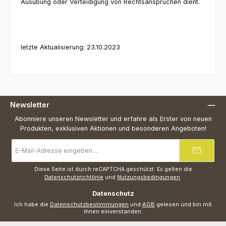
Ausübung oder Verteidigung von Rechtsansprüchen dient.
letzte Aktualisierung: 23.10.2023
Newsletter
Abonniere unseren Newsletter und erfahre als Erster von neuen
Produkten, exklusiven Aktionen und besonderen Angeboten!
E-
Mail-
Adresse
*
Diese Seite ist durch reCAPTCHA geschützt. Es gelten die
Datenschutzrichtlinie
und
Nutzungsbedingungen
.
Datenschutz
Ich habe die
Datenschutzbestimmungen
und
AGB
gelesen und bin mit
ihnen einverstanden.