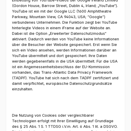
Einbettung von YouTube-Videos der Google Ireland Limited
(Gordon House, Barrow Street, Dublin 4, Irland; „YouTube“).
YouTube ist ein mit der Google LLC (1600 Amphitheatre
Parkway, Mountain View, CA 94043, USA; “Google”)
verbundenes Unternehmen. Die Funktion zeigt bei YouTube
hinterlegte Videos in einem iFrame auf der Website an.
Dabei ist die Option „Erweiterter Datenschutzmodus“
aktiviert. Dadurch werden von YouTube keine Informationen
über die Besucher der Website gespeichert. Erst wenn Sie
sich ein Video ansehen, werden Informationen darüber an
YouTube übermittelt und dort gespeichert. Ihre Daten
werden gegebenenfalls in die USA übermittelt. Für die USA
ist ein Angemessenheitsbeschluss der EU-Kommission
vorhanden, das Trans-Atlantic Data Privacy Framework
(TADPF). YouTube hat sich nach dem TADPF zertifiziert und
damit verpflichtet, europäische Datenschutzgrundsätze
einzuhalten.
Die Nutzung von Cookies oder vergleichbarer
Technologien erfolgt mit Ihrer Einwilligung auf Grundlage
des § 25 Abs. 1 S. 1 TTDSG i.V.m. Art. 6 Abs. 1 lit. a DSGVO.