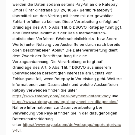
werden die Daten sodann seitens PayPal an die Ratepay
GmbH (Franklinstraße 28-29, 10587 Berlin; "Ratepay")
übermittelt um den Vertrag mit Ihnen mit der gewählten
Zahlart erfüllen zu können. Diese Verarbeitung erfolgt auf
Grundlage des Art. 6 Abs. 1 lit. b DSGVO. Ratepay führt ggf.
eine Bonitätsauskunft auf der Basis mathematisch-
statistischer Verfahren (Wahrscheinlichkeits- bzw. Score -
Werte) unter Nutzung von Auskunfteien durch nach bereits
oben beschriebenen Ablauf. Die Datenverarbeitung dient
dem Zweck der Bonitätsprüfung für eine
Vertragsanbahnung. Die Verarbeitung erfolgt auf
Grundlage des Art. 6 Abs. 1 lit. f DSGVO aus unserem
überwiegenden berechtigten Interesse am Schutz vor
Zahlungsausfall, wenn Ratepay in Vorleistung geht. Weitere
Informationen zum Datenschutz und welche Auskunfteien
Ratpay verwenden finden Sie unter
https://www.ratepay.com/legal-payment-dataprivacy
und
https://www.ratepay.com/legal-payment-creditagencies/
.
Nähere Informationen zur Datenverarbeitung bei
Verwendung von PayPal finden Sie in der dazugehörigen
Datenschutzerklärung
unter
https://www.paypal.com/de/webapps/mpp/ua/privac
y-full
.