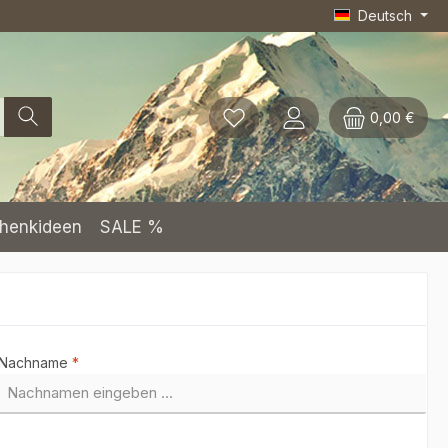
Deutsch
0,00 €
henkideen
SALE %
Nachname
*