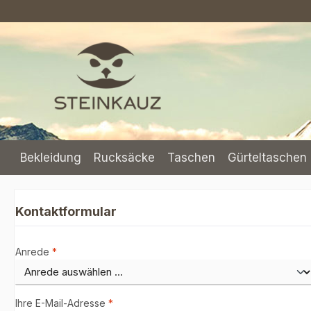
m Hauptinhalt springen
Zur Suche springen
Zur Hauptnavigation springen
Bekleidung
Rucksäcke
Taschen
Gürteltaschen 
Kontaktformular
Anrede
*
Ihre E-Mail-Adresse
*