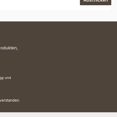
Abschicken
rodukten,
nie
und
nverstanden.