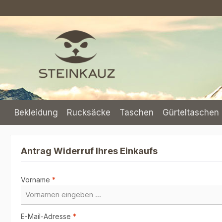
m Hauptinhalt springen
Zur Suche springen
Zur Hauptnavigation springen
Bekleidung
Rucksäcke
Taschen
Gürteltaschen 
Antrag Widerruf Ihres Einkaufs
Vorname
*
E-Mail-Adresse
*