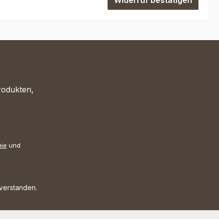
Widerruf bestätigen
rodukten,
nie
und
nverstanden.