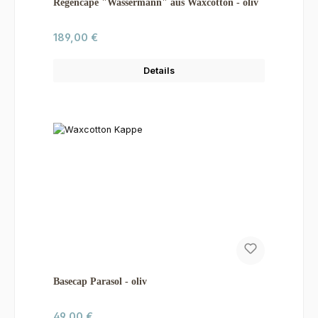
Regencape "Wassermann" aus Waxcotton - oliv
Regulärer Preis:
189,00 €
Details
Basecap Parasol - oliv
Regulärer Preis:
49,00 €