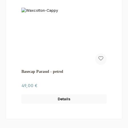
Basecap Parasol - petrol
Regulärer Preis:
49,00 €
Details