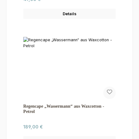
Details
Regencape „Wassermann“ aus Waxcotton -
Petrol
Regulärer Preis:
189,00 €