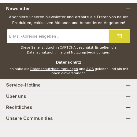
Newsletter
Abonniere unseren Newsletter und erfahre als Erster von neuen
Produkten, exklusiven Aktionen und besonderen Angeboten!
E-
Mail-
Adresse
*
Diese Seite ist durch reCAPTCHA geschützt. Es gelten die
Datenschutzrichtlinie
und
Nutzungsbedingungen
.
Datenschutz
Ich habe die
Datenschutzbestimmungen
und
AGB
gelesen und bin mit
ihnen einverstanden.
Service-Hotline
Über uns
Rechtliches
Unsere Communities