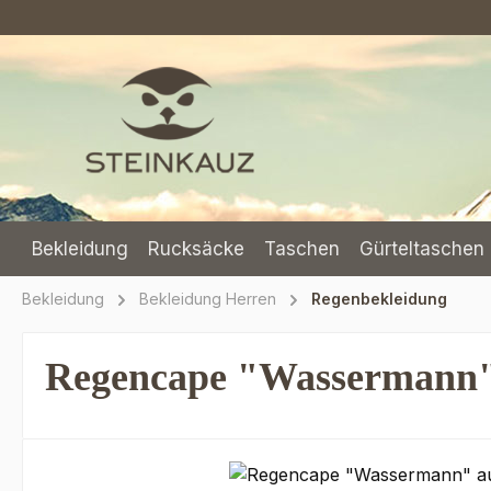
m Hauptinhalt springen
Zur Suche springen
Zur Hauptnavigation springen
Bekleidung
Rucksäcke
Taschen
Gürteltaschen 
Bekleidung
Bekleidung Herren
Regenbekleidung
Regencape "Wassermann" 
Bildergalerie überspringen