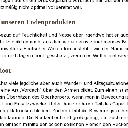
egen auf einem Drückjagdstand verbracht hat, auf dem es 
mäßig nicht optimal vorbereitet war.
u unseren Lodenprodukten
ezug auf Feuchtigkeit und Nässe aber irgendwo hat er au
Schutzschild gemacht aus dem wir ein ernstzunehmendes B
auwetters: Englischer Waxcotton besteht – wie der Name s
rn und Jägern hoch geschätzt, wenn das Wetter mal wiede
door
chst viele jagdliche aber auch Wander- und Alltagssituation
h eine Art „Vordach“ über den Armen bildet. Zum einen is
 ein Überhitzen des Oberkörpers, wenn man in Bewegung ist.
it und Einsatzzwecke: Unter dem vorderen Teil des Capes lä
Zieloptik trocken bleiben. Zudem bleibt die Bewegungsfreih
n können. Die Rückenfläche ist groß genug, um auch ein
 einfach mithilfe der beiden seitlichen Riemen den Rücken