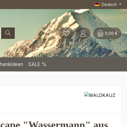
Deutsch
0,00 €
henkideen
SALE %
cape "Wassermann" aus