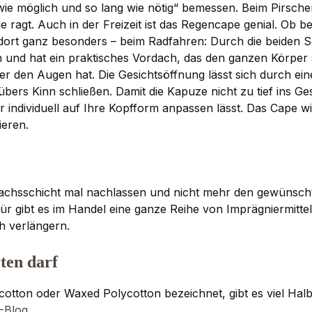
e möglich und so lang wie nötig“ bemessen. Beim Pirschen 
e ragt. Auch in der Freizeit ist das Regencape genial. Ob
ort ganz besonders – beim Radfahren: Durch die beiden S
und hat ein praktisches Vordach, das den ganzen Körper s
er den Augen hat. Die Gesichtsöffnung lässt sich durch 
übers Kinn schließen. Damit die Kapuze nicht zu tief ins Ge
er individuell auf Ihre Kopfform anpassen lässt. Das Cape w
eren.
Wachsschicht mal nachlassen und nicht mehr den gewünsch
ür gibt es im Handel eine ganze Reihe von Imprägniermitte
h verlängern.
ten darf
tton oder Waxed Polycotton bezeichnet, gibt es viel Halbw
-Blog
.