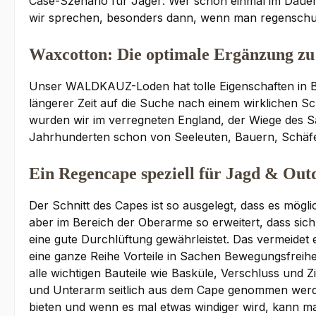
Case-Szenario für Jäger: Wer schon einmal im Dauerr
wir sprechen, besonders dann, wenn man regenschutz
Waxcotton: Die optimale Ergänzung z
Unser WALDKAUZ-Loden hat tolle Eigenschaften in B
längerer Zeit auf die Suche nach einem wirklichen 
wurden wir im verregneten England, der Wiege des S
Jahrhunderten schon von Seeleuten, Bauern, Schäfe
Ein Regencape speziell für Jagd & Out
Der Schnitt des Capes ist so ausgelegt, dass es mögli
aber im Bereich der Oberarme so erweitert, dass sic
eine gute Durchlüftung gewährleistet. Das vermeidet
eine ganze Reihe Vorteile in Sachen Bewegungsfreihe
alle wichtigen Bauteile wie Basküle, Verschluss und 
und Unterarm seitlich aus dem Cape genommen werde
bieten und wenn es mal etwas windiger wird, kann man