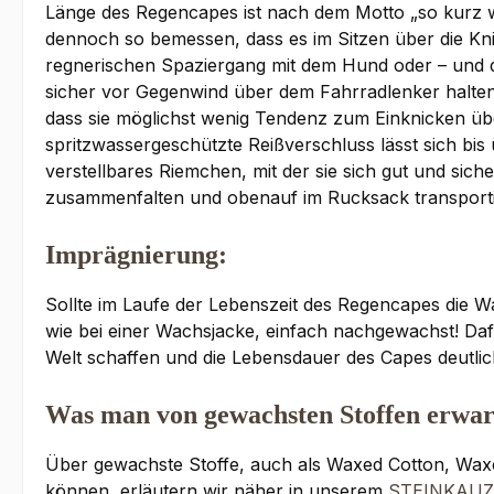
Länge des Regencapes ist nach dem Motto „so kurz wi
dennoch so bemessen, dass es im Sitzen über die Kni
regnerischen Spaziergang mit dem Hund oder – und d
sicher vor Gegenwind über dem Fahrradlenker halten 
dass sie möglichst wenig Tendenz zum Einknicken üb
spritzwassergeschützte Reißverschluss lässt sich bis 
verstellbares Riemchen, mit der sie sich gut und sich
zusammenfalten und obenauf im Rucksack transporti
Imprägnierung:
Sollte im Laufe der Lebenszeit des Regencapes die 
wie bei einer Wachsjacke, einfach nachgewachst! Daf
Welt schaffen und die Lebensdauer des Capes deutlic
Was man von gewachsten Stoffen erwar
Über gewachste Stoffe, auch als Waxed Cotton, Waxco
können, erläutern wir näher in unserem
STEINKAUZ