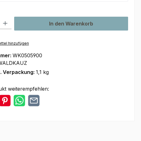
l: Gib den gewünschten Wert ein oder benutze die Schaltflächen um
In den Warenkorb
ttel hinzufügen
mmer:
WK0505900
WALDKAUZ
l. Verpackung:
1,1 kg
ukt weiterempfehlen: