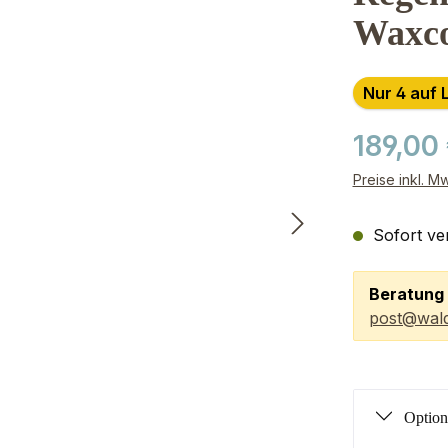
Waxcot
Nur 4 auf 
189,00
Preise inkl. M
Sofort ver
Beratung 
post@wald
Option