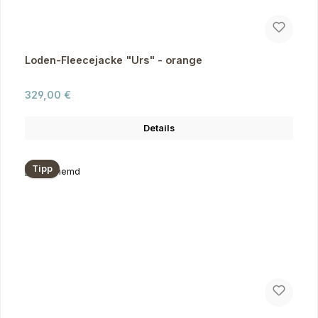
Loden-Fleecejacke "Urs" - orange
Regulärer Preis:
329,00 €
Details
Tipp