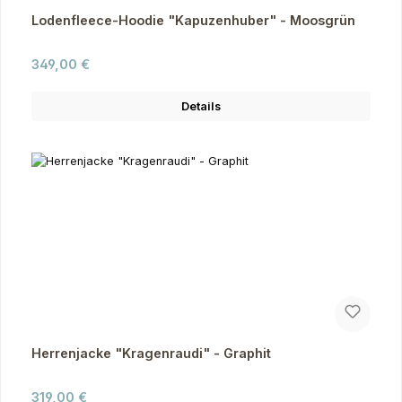
Lodenfleece-Hoodie "Kapuzenhuber" - Moosgrün
Regulärer Preis:
349,00 €
Details
Herrenjacke "Kragenraudi" - Graphit
Regulärer Preis:
319,00 €