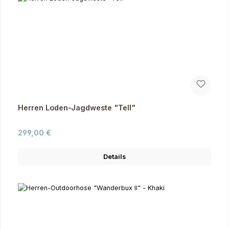
Herren Loden-Jagdweste "Tell"
Regulärer Preis:
299,00 €
Details