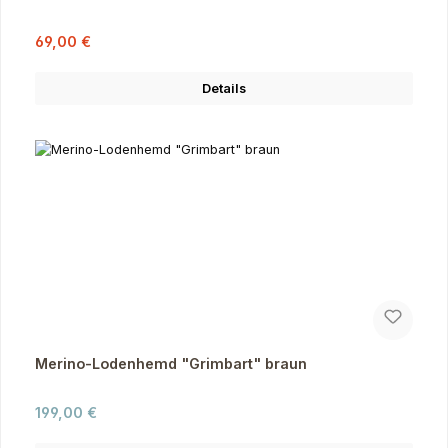
Verkaufspreis:
Regulärer Preis:
69,00 €
Details
Merino-Lodenhemd "Grimbart" braun
Regulärer Preis:
199,00 €