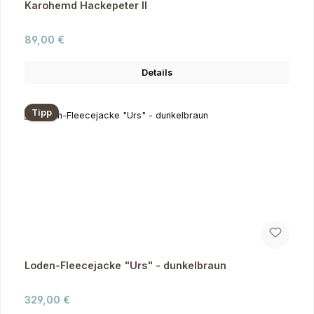
Karohemd Hackepeter II
Regulärer Preis:
89,00 €
Details
Tipp
Loden-Fleecejacke "Urs" - dunkelbraun
Regulärer Preis:
329,00 €