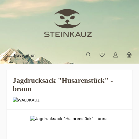
Zum Hauptinhalt springen
Navigation
Jagdrucksack "Husarenstück" -
braun
Bildergalerie überspringen