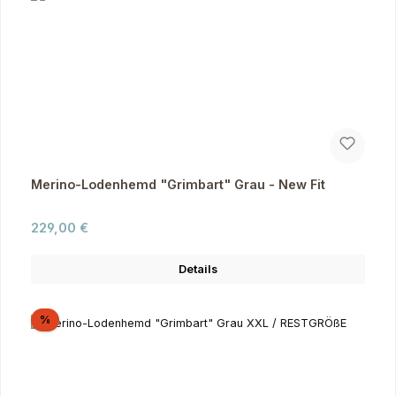
Merino-Lodenhemd "Grimbart" Grau - New Fit
Regulärer Preis:
229,00 €
Details
Rabatt
%