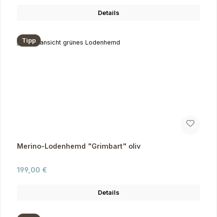
Details
Tipp
Merino-Lodenhemd "Grimbart" oliv
Regulärer Preis:
199,00 €
Details