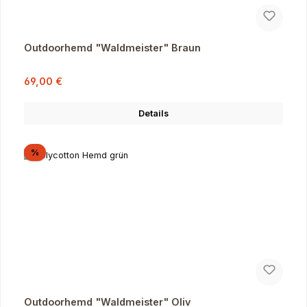
Outdoorhemd "Waldmeister" Braun
Verkaufspreis:
Regulärer Preis:
69,00 €
Details
Rabatt
%
Outdoorhemd "Waldmeister" Oliv