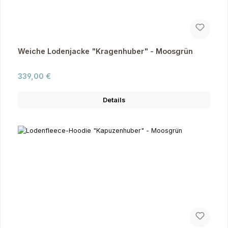
Weiche Lodenjacke "Kragenhuber" - Moosgrün
Regulärer Preis:
339,00 €
Details