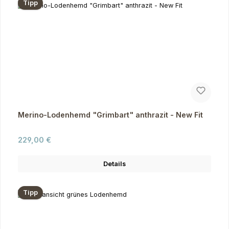
Tipp
Merino-Lodenhemd "Grimbart" anthrazit - New Fit
Regulärer Preis:
229,00 €
Details
Tipp