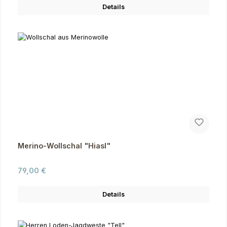
Details
Merino-Wollschal "Hiasl"
Regulärer Preis:
79,00 €
Details