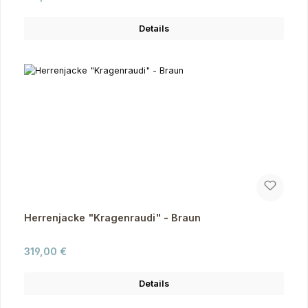
Details
Herrenjacke "Kragenraudi" - Braun
Regulärer Preis:
319,00 €
Details