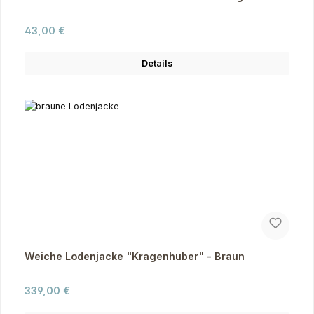
Regulärer Preis:
43,00 €
Details
Weiche Lodenjacke "Kragenhuber" - Braun
Regulärer Preis:
339,00 €