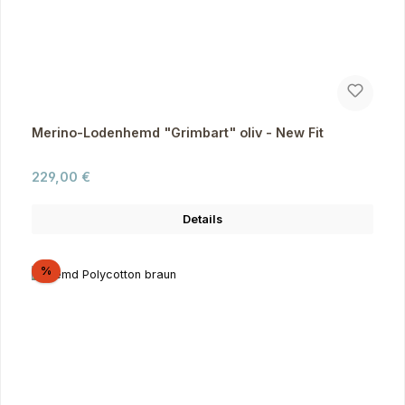
Merino-Lodenhemd "Grimbart" oliv - New Fit
Regulärer Preis:
229,00 €
Details
Rabatt
%