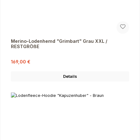
Merino-Lodenhemd "Grimbart" Grau XXL /
RESTGRÖßE
Verkaufspreis:
Regulärer Preis:
169,00 €
Details