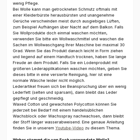
wenig Pflege.
Bei Wolle kann man getrockneten Schmutz oftmals mit
einer Kleiderbürste herausbürsten und unangenehme
Gerüche verschwinden meist durch ausgiebiges Lüften,
zum Beispiel Aufhängen über Nacht auf dem Balkon. Falls
Sie Wollprodukte doch einmal waschen möchten,
verwenden Sie bitte ein Wollwaschmittel und waschen die
Sachen im Wollwaschgang Ihrer Maschine bei maximal 30
Grad. Wenn Sie das Produkt danach leicht in Form ziehen
und liegend auf einem Handtuch trocknen, haben Sie lange
Freude an dem Produkt. Falls Sie ein Lodenprodukt mit
größeren Lederapplikationen waschen möchten, geben Sie
dieses bitte in eine versierte Reinigung, hier ist eine
normale Wäsche leider nicht möglich.
Lederartikel freuen sich bei Beanspruchung über ein wenig
Lederfett (selten und sparsam), dann bleibt das Leder
gepflegt und geschmeidig.
Waxed Cotton und gewachsten Polycotton können Sie
jederzeit bei Bedarf mit einem handelsüblichen
Wachsblock oder Wachsspray nachwachsen, dann bleibt
der Stoff länger wasserabweisend. Eine genaue Anleitung
finden Sie in unserem
Youtube-Video
zu diesem Thema.
Woher stammt die von Euch verwendete Wolle?