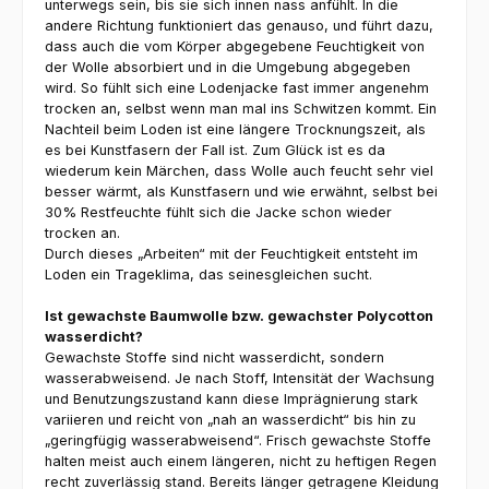
unterwegs sein, bis sie sich innen nass anfühlt. In die
andere Richtung funktioniert das genauso, und führt dazu,
dass auch die vom Körper abgegebene Feuchtigkeit von
der Wolle absorbiert und in die Umgebung abgegeben
wird. So fühlt sich eine Lodenjacke fast immer angenehm
trocken an, selbst wenn man mal ins Schwitzen kommt. Ein
Nachteil beim Loden ist eine längere Trocknungszeit, als
es bei Kunstfasern der Fall ist. Zum Glück ist es da
wiederum kein Märchen, dass Wolle auch feucht sehr viel
besser wärmt, als Kunstfasern und wie erwähnt, selbst bei
30% Restfeuchte fühlt sich die Jacke schon wieder
trocken an.
Durch dieses „Arbeiten“ mit der Feuchtigkeit entsteht im
Loden ein Trageklima, das seinesgleichen sucht.
Ist gewachste Baumwolle bzw. gewachster Polycotton
wasserdicht?
Gewachste Stoffe sind nicht wasserdicht, sondern
wasserabweisend. Je nach Stoff, Intensität der Wachsung
und Benutzungszustand kann diese Imprägnierung stark
variieren und reicht von „nah an wasserdicht“ bis hin zu
„geringfügig wasserabweisend“. Frisch gewachste Stoffe
halten meist auch einem längeren, nicht zu heftigen Regen
recht zuverlässig stand. Bereits länger getragene Kleidung