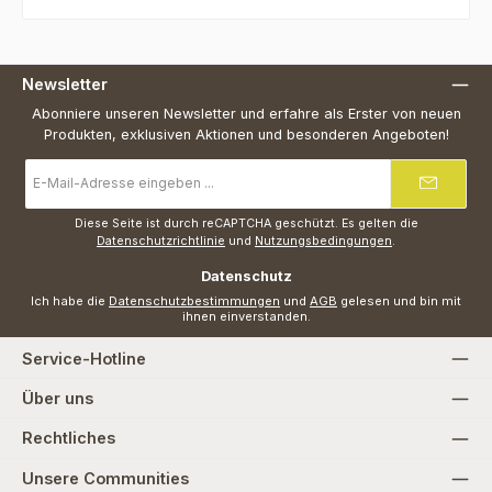
Newsletter
Abonniere unseren Newsletter und erfahre als Erster von neuen
Produkten, exklusiven Aktionen und besonderen Angeboten!
E-
Mail-
Adresse
*
Diese Seite ist durch reCAPTCHA geschützt. Es gelten die
Datenschutzrichtlinie
und
Nutzungsbedingungen
.
Datenschutz
Ich habe die
Datenschutzbestimmungen
und
AGB
gelesen und bin mit
ihnen einverstanden.
Service-Hotline
Über uns
Rechtliches
Unsere Communities