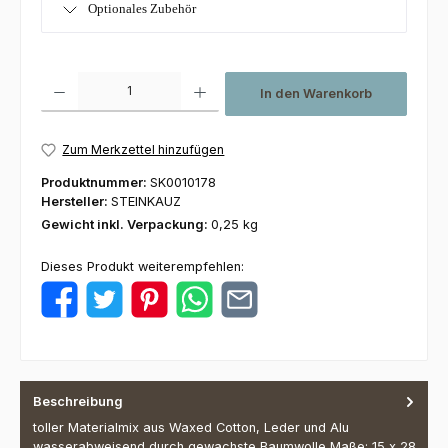
Optionales Zubehör
Produkt Anzahl: Gib den gewünschten Wert ein oder benutze die Schaltfl
In den Warenkorb
Zum Merkzettel hinzufügen
Produktnummer:
SK0010178
Hersteller:
STEINKAUZ
Gewicht inkl. Verpackung:
0,25 kg
Dieses Produkt weiterempfehlen:
Beschreibung
toller Materialmix aus Waxed Cotton, Leder und Alu
wasserabweisend durch gewachste Baumwolle Maße: 15 x 28