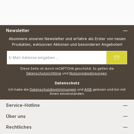
Newsletter
Abonniere unseren Newsletter und erfahre als Erster von neuen
Produkten, exklusiven Aktionen und besonderen Angeboten!
E-
Mail-
Adresse
*
Diese Seite ist durch reCAPTCHA geschützt. Es gelten die
Datenschutzrichtlinie
und
Nutzungsbedingungen
.
Datenschutz
Ich habe die
Datenschutzbestimmungen
und
AGB
gelesen und bin mit
ihnen einverstanden.
Service-Hotline
Über uns
Rechtliches