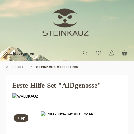
Zum Hauptinhalt springen
Navigation
Accessoires
STEINKAUZ Accessoires
Erste-Hilfe-Set "AIDgenosse"
Bildergalerie überspringen
Tipp