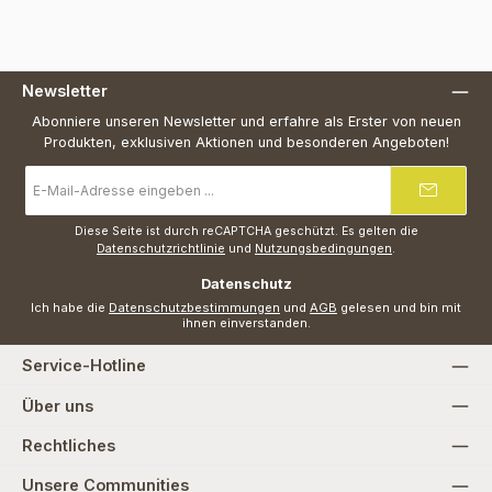
Newsletter
Abonniere unseren Newsletter und erfahre als Erster von neuen
Produkten, exklusiven Aktionen und besonderen Angeboten!
E-
Mail-
Adresse
*
Diese Seite ist durch reCAPTCHA geschützt. Es gelten die
Datenschutzrichtlinie
und
Nutzungsbedingungen
.
Datenschutz
Ich habe die
Datenschutzbestimmungen
und
AGB
gelesen und bin mit
ihnen einverstanden.
Service-Hotline
Über uns
Rechtliches
Unsere Communities