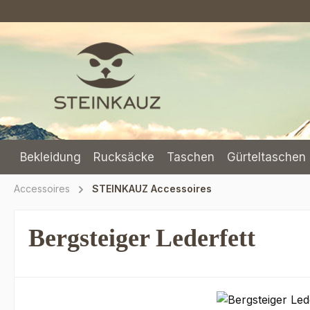
m Hauptinhalt springen
Zur Suche springen
Zur Hauptnavigation springen
Bekleidung
Rucksäcke
Taschen
Gürteltaschen 
Accessoires
STEINKAUZ Accessoires
Bergsteiger Lederfett
Bildergalerie überspringen