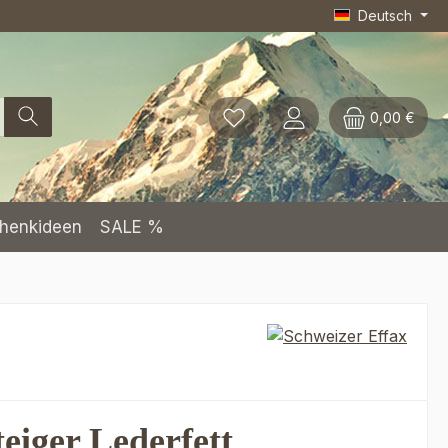
Deutsch
0,00 €
henkideen
SALE %
eiger Lederfett