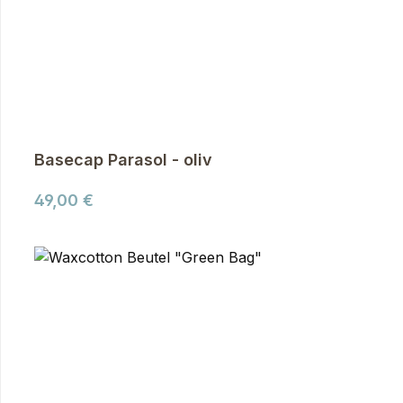
Basecap Parasol - oliv
Regulärer Preis:
49,00 €