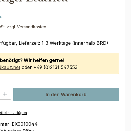
*
wSt. zzgl. Versandkosten
fügbar, Lieferzeit: 1-3 Werktage (innerhalb BRD)
benötigt? Wir helfen gerne!
kauz.net
oder +49 (0)2131 547553
l: Gib den gewünschten Wert ein oder benutze die Schaltflächen um
In den Warenkorb
ttel hinzufügen
mmer:
EX0010044