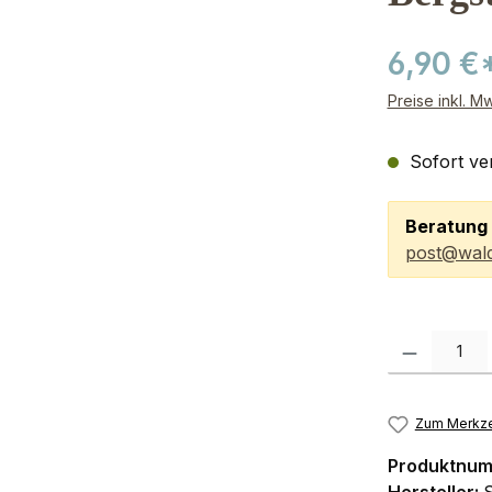
6,90 €
Preise inkl. M
Sofort ver
Beratung 
post@wald
Produkt Anzah
Zum Merkze
Produktnu