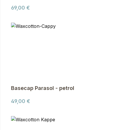
Regulärer Preis:
69,00 €
Basecap Parasol - petrol
Regulärer Preis:
49,00 €