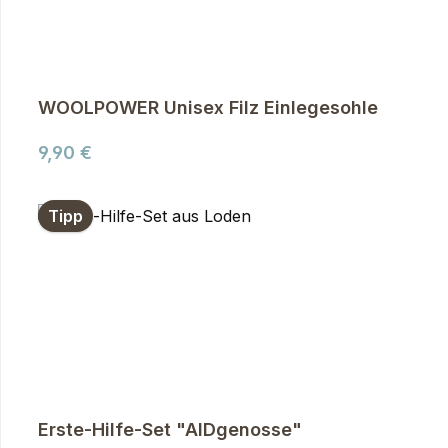
WOOLPOWER Unisex Filz Einlegesohle
Regulärer Preis:
9,90 €
Tipp
Erste-Hilfe-Set "AIDgenosse"