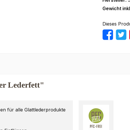
Hersteller:
S
Gewicht ink
Dieses Prod
er Lederfett"
en für alle Glattlederprodukte