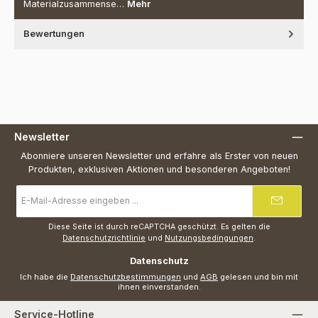
Materialzusammense…
Mehr
Bewertungen
Newsletter
Abonniere unseren Newsletter und erfahre als Erster von neuen
Produkten, exklusiven Aktionen und besonderen Angeboten!
E-
Mail-
Adresse
*
Diese Seite ist durch reCAPTCHA geschützt. Es gelten die
Datenschutzrichtlinie
und
Nutzungsbedingungen
.
Datenschutz
Ich habe die
Datenschutzbestimmungen
und
AGB
gelesen und bin mit
ihnen einverstanden.
Service-Hotline