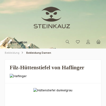
Zum Hauptinhalt springen
Navigation
Bekleidung
Bekleidung Damen
Filz-Hüttenstiefel von Haflinger
Bildergalerie überspringen