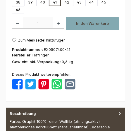
38
39
40
41
42
43
44
45
46
Produkt Anzahl: Gib den gewünschten Wert ein oder benutze die Schaltfl
In den Warenkorb
Zum Merkzettel hinzufügen
Produktnummer:
EX0507400-41
Hersteller:
Haflinger
Gewicht inkl. Verpackung:
0,6 kg
Dieses Produkt weiterempfehlen:
Beschreibung
Farbe: Graphit 100% reiner Wollfilz (atmungsaktiv)
anatomisches Korkfußbett (herausnehmbar) Ledersohle