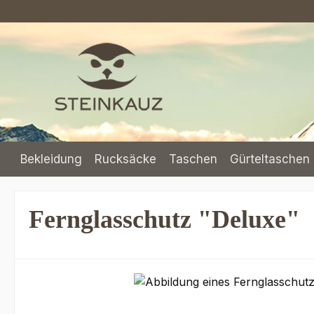
m Hauptinhalt springen
Zur Suche springen
Zur Hauptnavigation springen
Bekleidung
Rucksäcke
Taschen
Gürteltaschen 
Fernglasschutz "Deluxe"
Bildergalerie überspringen