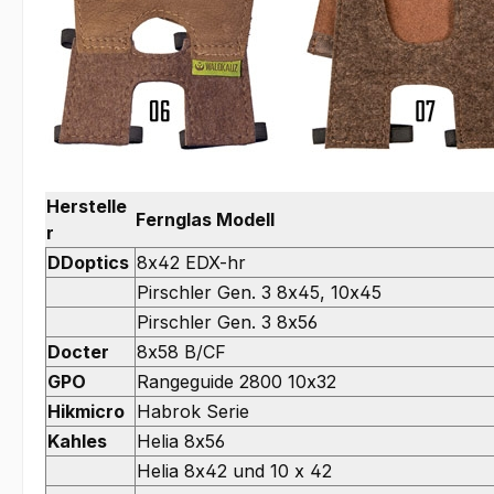
Herstelle
Fernglas Modell
r
DDoptics
8x42 EDX-hr
Pirschler Gen. 3 8x45, 10x45
Pirschler Gen. 3 8x56
Docter
8x58 B/CF
GPO
Rangeguide 2800 10x32
Hikmicro
Habrok Serie
Kahles
Helia 8x56
Helia 8x42 und 10 x 42