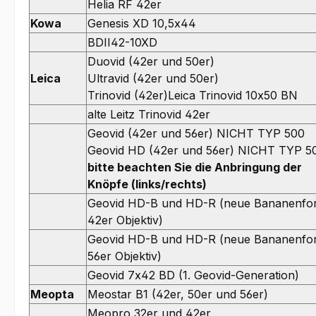
Helia RF 42er
Kowa
Genesis XD 10,5x44
BDII42-10XD
Duovid (42er und 50er)
Leica
Ultravid (42er und 50er)
Trinovid (42er)Leica Trinovid 10x50 BN
alte Leitz Trinovid 42er
Geovid (42er und 56er) NICHT TYP 500
Geovid HD (42er und 56er) NICHT TYP 5
bitte beachten Sie die Anbringung der
Knöpfe (links/rechts)
Geovid HD-B und HD-R (neue Bananenfo
42er Objektiv)
Geovid HD-B und HD-R (neue Bananenfo
56er Objektiv)
Geovid 7x42 BD (1. Geovid-Generation)
Meopta
Meostar B1 (42er, 50er und 56er)
Meopro 32er und 42er