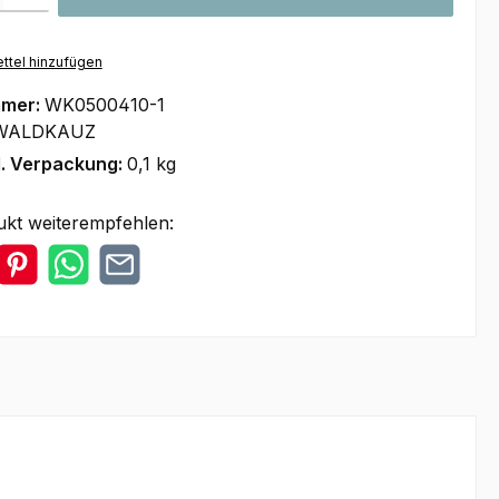
ttel hinzufügen
mmer:
WK0500410-1
WALDKAUZ
l. Verpackung:
0,1 kg
ukt weiterempfehlen: