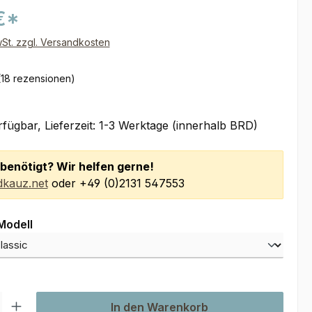
€*
wSt. zzgl. Versandkosten
(18 rezensionen)
fügbar, Lieferzeit: 1-3 Werktage (innerhalb BRD)
benötigt? Wir helfen gerne!
kauz.net
oder +49 (0)2131 547553
auswählen
Modell
l: Gib den gewünschten Wert ein oder benutze die Schaltflächen um
In den Warenkorb