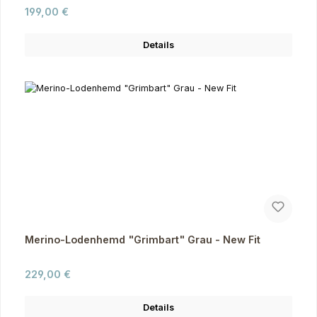
Regulärer Preis:
199,00 €
Details
Merino-Lodenhemd "Grimbart" Grau - New Fit
Regulärer Preis:
229,00 €
Details