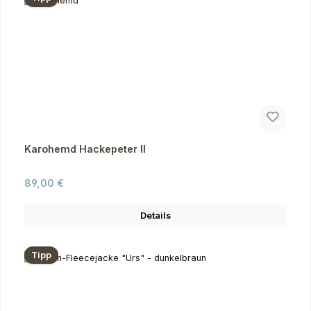
Karohemd Hackepeter II
Regulärer Preis:
89,00 €
Details
Tipp