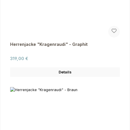
Herrenjacke "Kragenraudi" - Graphit
Regulärer Preis:
319,00 €
Details