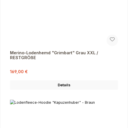
Merino-Lodenhemd "Grimbart" Grau XXL /
RESTGRÖßE
Verkaufspreis:
Regulärer Preis:
169,00 €
Details