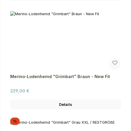
Merino-Lodenhemd "Grimbart" Braun - New Fit
Regulärer Preis:
229,00 €
Details
Rabatt
%