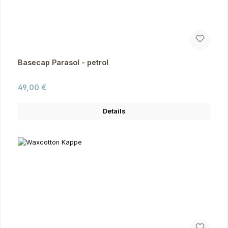
Basecap Parasol - petrol
Regulärer Preis:
49,00 €
Details