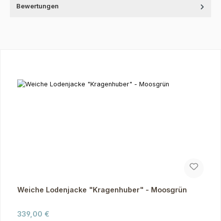
Bewertungen
Produktgalerie überspringen
Weiche Lodenjacke "Kragenhuber" - Moosgrün
Regulärer Preis:
339,00 €