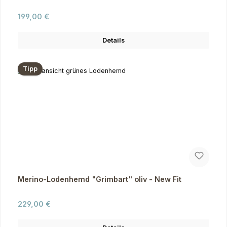
Regulärer Preis:
199,00 €
Details
Tipp
Merino-Lodenhemd "Grimbart" oliv - New Fit
Regulärer Preis:
229,00 €