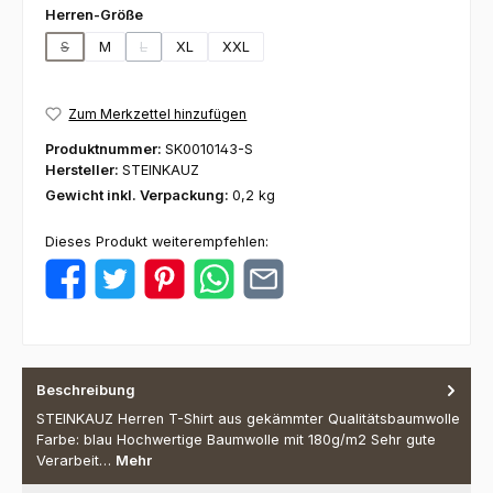
auswählen
Herren-Größe
S
M
L
XL
XXL
(Diese Option ist zurzeit nicht verfügbar.)
(Diese Option ist zurzeit nicht verfügbar.)
Zum Merkzettel hinzufügen
Produktnummer:
SK0010143-S
Hersteller:
STEINKAUZ
Gewicht inkl. Verpackung:
0,2 kg
Dieses Produkt weiterempfehlen:
Beschreibung
STEINKAUZ Herren T-Shirt aus gekämmter Qualitätsbaumwolle
Farbe: blau Hochwertige Baumwolle mit 180g/m2 Sehr gute
Verarbeit…
Mehr