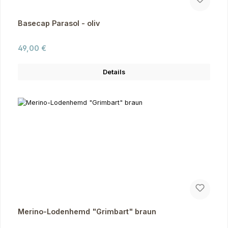
Basecap Parasol - oliv
Regulärer Preis:
49,00 €
Details
Merino-Lodenhemd "Grimbart" braun