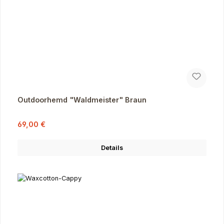
Outdoorhemd "Waldmeister" Braun
Verkaufspreis:
Regulärer Preis:
69,00 €
Details