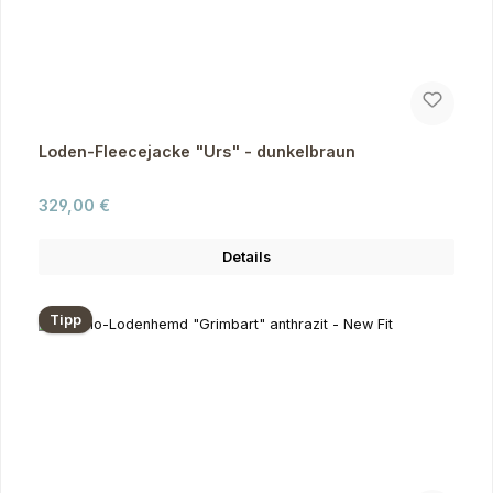
Loden-Fleecejacke "Urs" - dunkelbraun
Regulärer Preis:
329,00 €
Details
Tipp