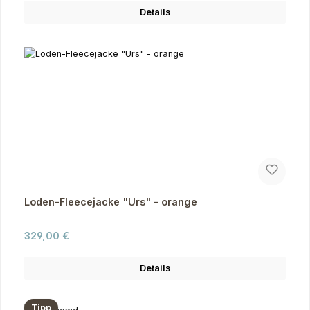
Details
Loden-Fleecejacke "Urs" - orange
Regulärer Preis:
329,00 €
Details
Tipp