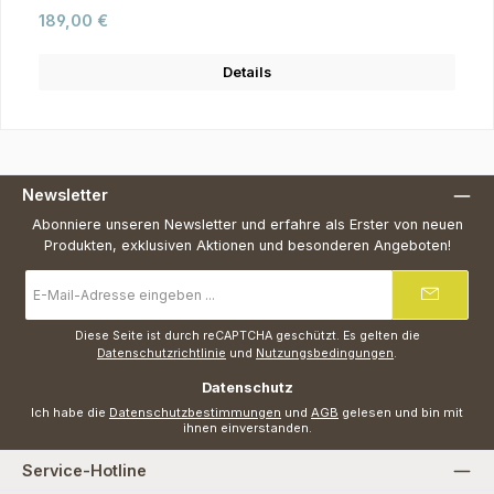
Regulärer Preis:
189,00 €
Details
Newsletter
Abonniere unseren Newsletter und erfahre als Erster von neuen
Produkten, exklusiven Aktionen und besonderen Angeboten!
E-
Mail-
Adresse
*
Diese Seite ist durch reCAPTCHA geschützt. Es gelten die
Datenschutzrichtlinie
und
Nutzungsbedingungen
.
Datenschutz
Ich habe die
Datenschutzbestimmungen
und
AGB
gelesen und bin mit
ihnen einverstanden.
Service-Hotline