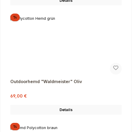
Details
Rabatt
%
Outdoorhemd "Waldmeister" Oliv
Verkaufspreis:
Regulärer Preis:
69,00 €
Details
Rabatt
%