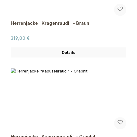
Herrenjacke "Kragenraudi" - Braun
Regulärer Preis:
319,00 €
Details
Herrenjacke "Kapuzenraudi" - Graphit