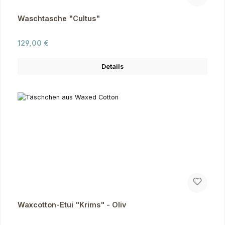
Waschtasche "Cultus"
Regulärer Preis:
129,00 €
Details
Waxcotton-Etui "Krims" - Oliv