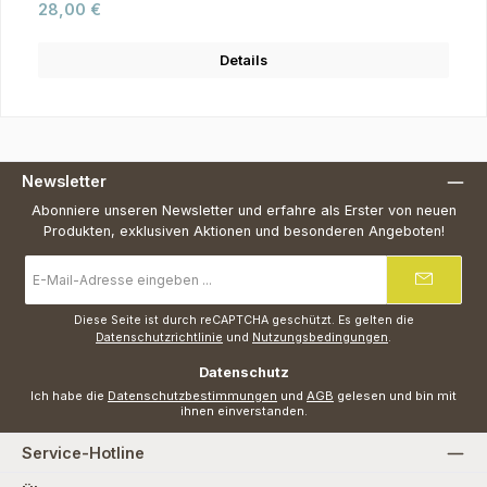
Regulärer Preis:
28,00 €
Details
Newsletter
Abonniere unseren Newsletter und erfahre als Erster von neuen
Produkten, exklusiven Aktionen und besonderen Angeboten!
E-
Mail-
Adresse
*
Diese Seite ist durch reCAPTCHA geschützt. Es gelten die
Datenschutzrichtlinie
und
Nutzungsbedingungen
.
Datenschutz
Ich habe die
Datenschutzbestimmungen
und
AGB
gelesen und bin mit
ihnen einverstanden.
Service-Hotline