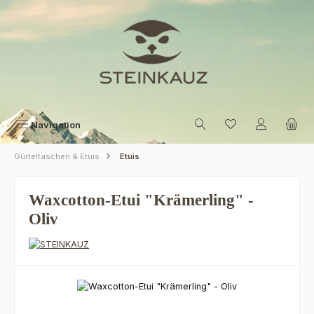
Zum Hauptinhalt springen
Navigation
Gürteltaschen & Etuis
Etuis
Waxcotton-Etui "Krämerling" -
Oliv
Bildergalerie überspringen