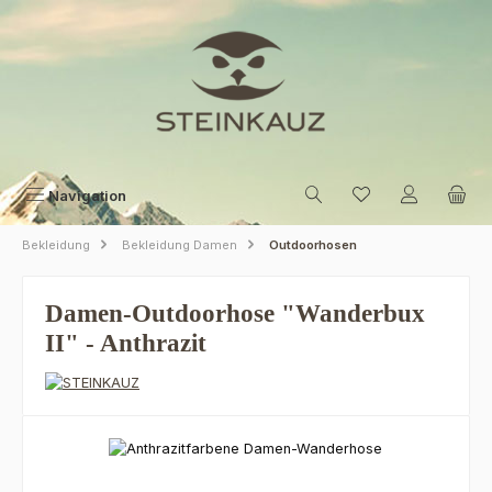
Zum Hauptinhalt springen
Navigation
Bekleidung
Bekleidung Damen
Outdoorhosen
Damen-Outdoorhose "Wanderbux
II" - Anthrazit
Bildergalerie überspringen