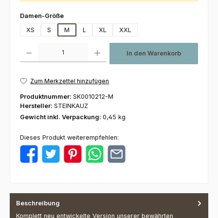
auswählen
Damen-Größe
XS
S
M
L
XL
XXL
Produkt Anzahl: Gib den gewünschten Wert ein oder benutze die Schaltfl
In den Warenkorb
Zum Merkzettel hinzufügen
Produktnummer:
SK0010212-M
Hersteller:
STEINKAUZ
Gewicht inkl. Verpackung:
0,45 kg
Dieses Produkt weiterempfehlen:
Beschreibung
Komplett neu entwickelte Version unserer bewährten