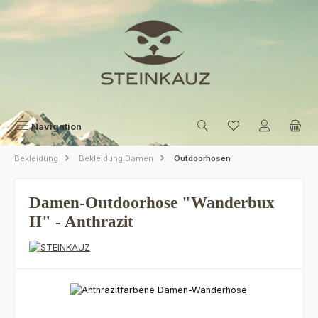
Zum Hauptinhalt springen
Navigation
Bekleidung
Bekleidung Damen
Outdoorhosen
Damen-Outdoorhose "Wanderbux
II" - Anthrazit
Bildergalerie überspringen