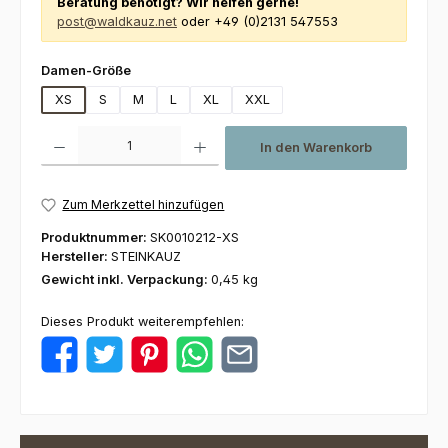
Beratung benötigt? Wir helfen gerne!
post@waldkauz.net
oder +49 (0)2131 547553
auswählen
Damen-Größe
XS
S
M
L
XL
XXL
Produkt Anzahl: Gib den gewünschten Wert ein oder benutze die Schaltfl
In den Warenkorb
Zum Merkzettel hinzufügen
Produktnummer:
SK0010212-XS
Hersteller:
STEINKAUZ
Gewicht inkl. Verpackung:
0,45 kg
Dieses Produkt weiterempfehlen: