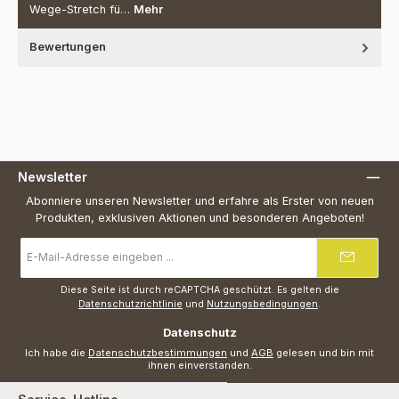
Wege-Stretch fü…
Mehr
Bewertungen
Newsletter
Abonniere unseren Newsletter und erfahre als Erster von neuen
Produkten, exklusiven Aktionen und besonderen Angeboten!
E-
Mail-
Adresse
*
Diese Seite ist durch reCAPTCHA geschützt. Es gelten die
Datenschutzrichtlinie
und
Nutzungsbedingungen
.
Datenschutz
Ich habe die
Datenschutzbestimmungen
und
AGB
gelesen und bin mit
ihnen einverstanden.