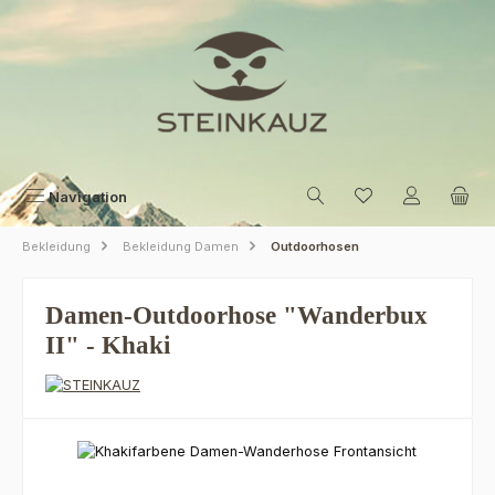
Zum Hauptinhalt springen
Navigation
Bekleidung
Bekleidung Damen
Outdoorhosen
Damen-Outdoorhose "Wanderbux
II" - Khaki
Bildergalerie überspringen