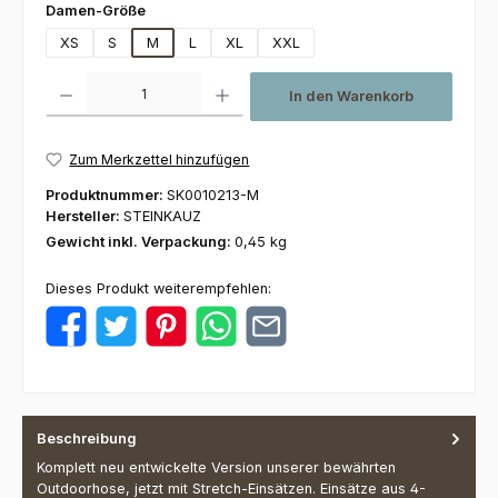
auswählen
Damen-Größe
XS
S
M
L
XL
XXL
Produkt Anzahl: Gib den gewünschten Wert ein oder benutze die Schaltfl
In den Warenkorb
Zum Merkzettel hinzufügen
Produktnummer:
SK0010213-M
Hersteller:
STEINKAUZ
Gewicht inkl. Verpackung:
0,45 kg
Dieses Produkt weiterempfehlen:
Beschreibung
Komplett neu entwickelte Version unserer bewährten
Outdoorhose, jetzt mit Stretch-Einsätzen. Einsätze aus 4-