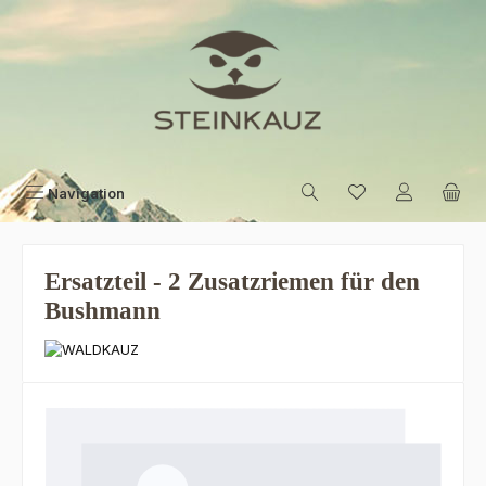
Zum Hauptinhalt springen
Navigation
Ersatzteil - 2 Zusatzriemen für den
Bushmann
Bildergalerie überspringen