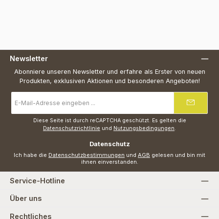
Newsletter
Abonniere unseren Newsletter und erfahre als Erster von neuen
Produkten, exklusiven Aktionen und besonderen Angeboten!
E-
Mail-
Adresse
*
Diese Seite ist durch reCAPTCHA geschützt. Es gelten die
Datenschutzrichtlinie
und
Nutzungsbedingungen
.
Datenschutz
Ich habe die
Datenschutzbestimmungen
und
AGB
gelesen und bin mit
ihnen einverstanden.
Service-Hotline
Über uns
Rechtliches