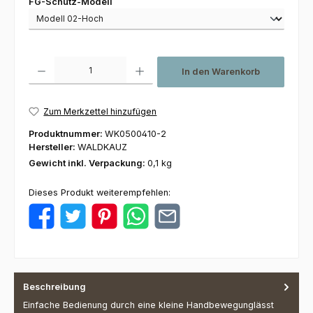
auswählen
FG-Schutz-Modell
Produkt Anzahl: Gib den gewünschten Wert ein oder benutze die Schaltfl
In den Warenkorb
Zum Merkzettel hinzufügen
Produktnummer:
WK0500410-2
Hersteller:
WALDKAUZ
Gewicht inkl. Verpackung:
0,1 kg
Dieses Produkt weiterempfehlen:
Beschreibung
Einfache Bedienung durch eine kleine Handbewegunglässt