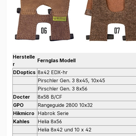
Herstelle
Fernglas Modell
r
DDoptics
8x42 EDX-hr
Pirschler Gen. 3 8x45, 10x45
Pirschler Gen. 3 8x56
Docter
8x58 B/CF
GPO
Rangeguide 2800 10x32
Hikmicro
Habrok Serie
Kahles
Helia 8x56
Helia 8x42 und 10 x 42