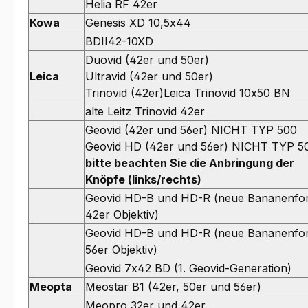
Helia RF 42er
Kowa
Genesis XD 10,5x44
BDII42-10XD
Duovid (42er und 50er)
Leica
Ultravid (42er und 50er)
Trinovid (42er)Leica Trinovid 10x50 BN
alte Leitz Trinovid 42er
Geovid (42er und 56er) NICHT TYP 500
Geovid HD (42er und 56er) NICHT TYP 5
bitte beachten Sie die Anbringung der
Knöpfe (links/rechts)
Geovid HD-B und HD-R (neue Bananenfo
42er Objektiv)
Geovid HD-B und HD-R (neue Bananenfo
56er Objektiv)
Geovid 7x42 BD (1. Geovid-Generation)
Meopta
Meostar B1 (42er, 50er und 56er)
Meopro 32er und 42er