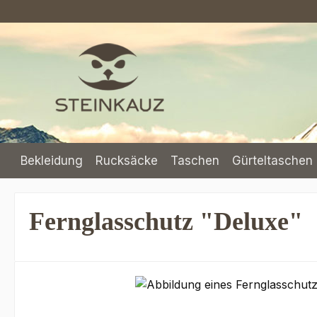
m Hauptinhalt springen
Zur Suche springen
Zur Hauptnavigation springen
Bekleidung
Rucksäcke
Taschen
Gürteltaschen 
Fernglasschutz "Deluxe"
Bildergalerie überspringen