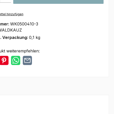
ttel hinzufügen
mmer:
WK0500410-3
WALDKAUZ
l. Verpackung:
0,1 kg
ukt weiterempfehlen: