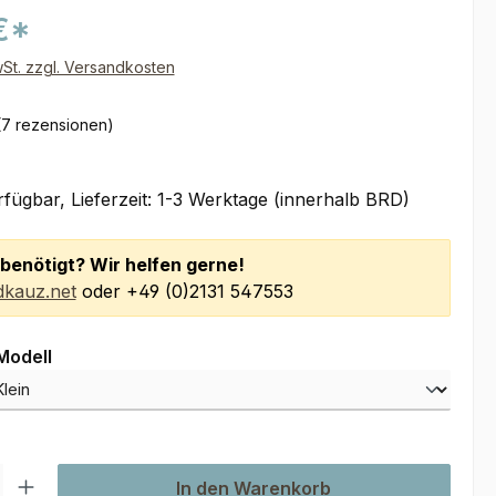
€*
wSt. zzgl. Versandkosten
(7 rezensionen)
fügbar, Lieferzeit: 1-3 Werktage (innerhalb BRD)
benötigt? Wir helfen gerne!
kauz.net
oder +49 (0)2131 547553
auswählen
Modell
l: Gib den gewünschten Wert ein oder benutze die Schaltflächen um
In den Warenkorb