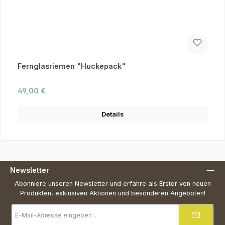
Fernglasriemen "Huckepack"
Regulärer Preis:
49,00 €
Details
Newsletter
Abonniere unseren Newsletter und erfahre als Erster von neuen
Produkten, exklusiven Aktionen und besonderen Angeboten!
E-
Mail-
Adresse