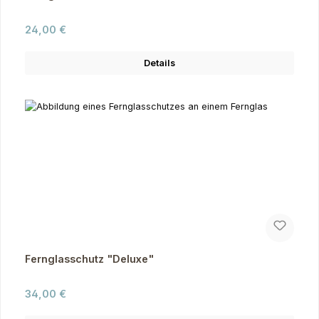
Regulärer Preis:
24,00 €
Details
Fernglasschutz "Deluxe"
Regulärer Preis:
34,00 €