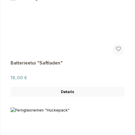
Batterieetui "Saftladen"
Regulärer Preis:
18,00 €
Details