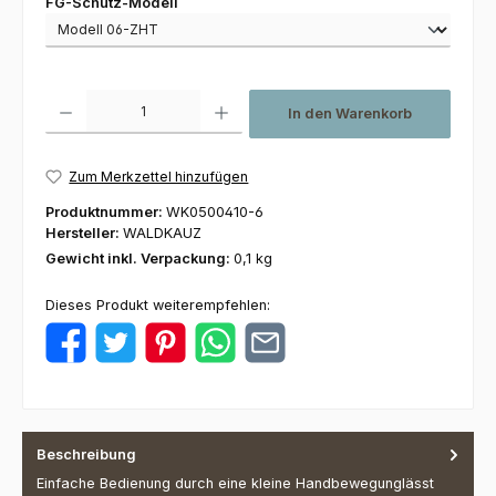
auswählen
FG-Schutz-Modell
Produkt Anzahl: Gib den gewünschten Wert ein oder benutze die Schaltfl
In den Warenkorb
Zum Merkzettel hinzufügen
Produktnummer:
WK0500410-6
Hersteller:
WALDKAUZ
Gewicht inkl. Verpackung:
0,1 kg
Dieses Produkt weiterempfehlen:
Beschreibung
Einfache Bedienung durch eine kleine Handbewegunglässt