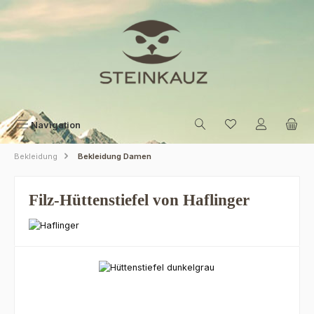
Zum Hauptinhalt springen
Navigation
Bekleidung
Bekleidung Damen
Filz-Hüttenstiefel von Haflinger
Bildergalerie überspringen