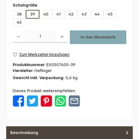
auswählen
Schuhgröße
38
39
40
41
42
43
44
45
46
Produkt Anzahl: Gib den gewünschten Wert ein oder benutze die Schaltfl
In den Warenkorb
Zum Merkzettel hinzufügen
Produktnummer:
EX0507400-39
Hersteller:
Haflinger
Gewicht inkl. Verpackung:
0,6 kg
Dieses Produkt weiterempfehlen:
Beschreibung