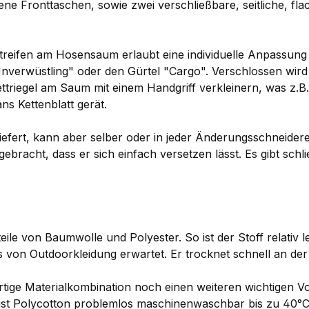
ne Fronttaschen, sowie zwei verschließbare, seitliche, fla
tstreifen am Hosensaum erlaubt eine individuelle Anpassun
"Unverwüstling" oder den Gürtel "Cargo". Verschlossen wird
ttriegel am Saum mit einem Handgriff verkleinern, was z.B
ans Kettenblatt gerät.
fert, kann aber selber oder in jeder Änderungsschneiderei 
gebracht, dass er sich einfach versetzen lässt. Es gibt sch
ile von Baumwolle und Polyester. So ist der Stoff relativ l
es von Outdoorkleidung erwartet. Er trocknet schnell an der
ige Materialkombination noch einen weiteren wichtigen Vort
st Polycotton problemlos maschinenwaschbar bis zu 40°