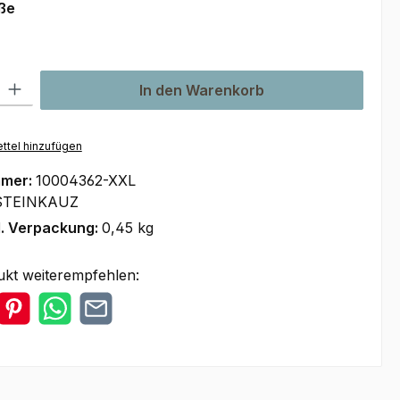
auswählen
ße
l: Gib den gewünschten Wert ein oder benutze die Schaltflächen um
In den Warenkorb
ttel hinzufügen
mmer:
10004362-XXL
STEINKAUZ
l. Verpackung:
0,45 kg
ukt weiterempfehlen: