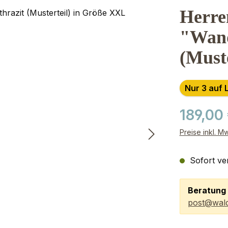
Herre
"Wand
(Must
Nur 3 auf 
189,00
Preise inkl. M
Sofort ver
Beratung 
post@wald