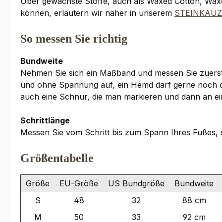
Über gewachste Stoffe, auch als Waxed Cotton, Waxco
können, erläutern wir näher in unserem
STEINKAUZ
So messen Sie richtig
Bundweite
Nehmen Sie sich ein Maßband und messen Sie zuerst I
und ohne Spannung auf, ein Hemd darf gerne noch dar
auch eine Schnur, die man markieren und dann an ein
Schrittlänge
Messen Sie vom Schritt bis zum Spann Ihres Fußes, 
Größentabelle
Größe
EU-Größe
US Bundgröße
Bundweite
S
48
32
88 cm
M
50
33
92 cm