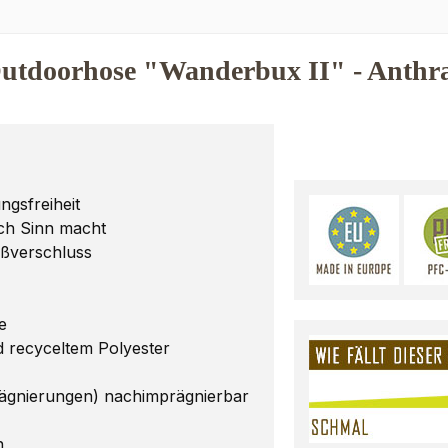
tdoorhose "Wanderbux II" - Anthraz
gsfreiheit
ich Sinn macht
eißverschluss
e
d recyceltem Polyester
ägnierungen) nachimprägnierbar
n