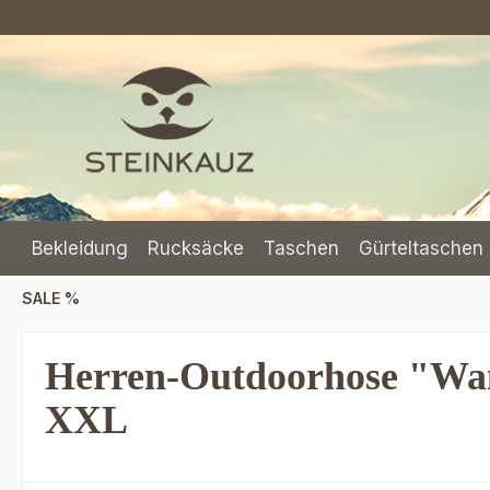
m Hauptinhalt springen
Zur Suche springen
Zur Hauptnavigation springen
Bekleidung
Rucksäcke
Taschen
Gürteltaschen 
SALE %
Herren-Outdoorhose "Wand
XXL