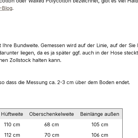
tton oder Waxed Polycotton bezeichnet, gibt es viel Halbw
-Blog
.
hre Bundweite. Gemessen wird auf der Linie, auf der Sie I
unter liegen, da es ja später ggf. auch in der Hose stec
en Zollstock halten kann.
so dass die Messung ca. 2-3 cm über dem Boden endet.
Hüftweite
Oberschenkelweite
Beinlänge außen
110 cm
68 cm
105 cm
112 cm
70 cm
106 cm