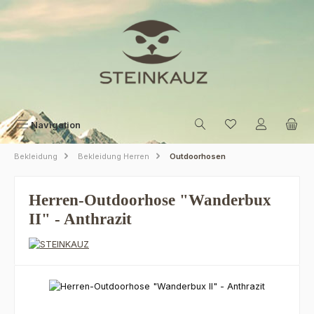
Zum Hauptinhalt springen
Navigation
Bekleidung
Bekleidung Herren
Outdoorhosen
Herren-Outdoorhose "Wanderbux
II" - Anthrazit
Bildergalerie überspringen