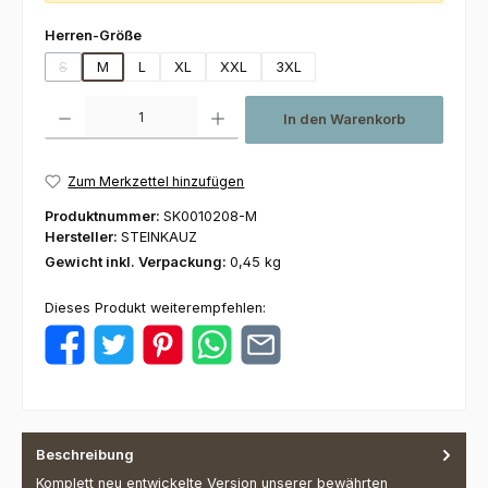
auswählen
Herren-Größe
S
M
L
XL
XXL
3XL
(Diese Option ist zurzeit nicht verfügbar.)
Produkt Anzahl: Gib den gewünschten Wert ein oder benutze die Schaltfl
In den Warenkorb
Zum Merkzettel hinzufügen
Produktnummer:
SK0010208-M
Hersteller:
STEINKAUZ
Gewicht inkl. Verpackung:
0,45 kg
Dieses Produkt weiterempfehlen:
Beschreibung
Komplett neu entwickelte Version unserer bewährten