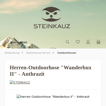
Zum Hauptinhalt springen
Navigation
Bekleidung
Bekleidung Herren
Outdoorhosen
Herren-Outdoorhose "Wanderbux
II" - Anthrazit
Bildergalerie überspringen