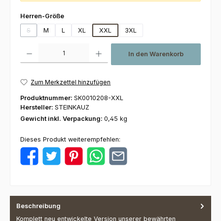
auswählen
Herren-Größe
S
M
L
XL
XXL
3XL
(Diese Option ist zurzeit nicht verfügbar.)
Produkt Anzahl: Gib den gewünschten Wert ein oder benutze die Schaltfl
In den Warenkorb
Zum Merkzettel hinzufügen
Produktnummer:
SK0010208-XXL
Hersteller:
STEINKAUZ
Gewicht inkl. Verpackung:
0,45 kg
Dieses Produkt weiterempfehlen:
Beschreibung
Komplett neu entwickelte Version unserer bewährten