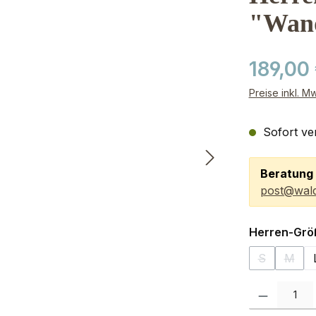
"Wand
189,00
Preise inkl. M
Sofort ver
Beratung 
post@wald
Herren-Grö
S
M
(Diese Optio
(Diese
Produkt Anzah