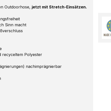
ten Outdoorhose,
jetzt mit Stretch-Einsätzen.
gsfreiheit
ich Sinn macht
eißverschluss
e
d recyceltem Polyester
ägnierungen) nachimprägnierbar
n