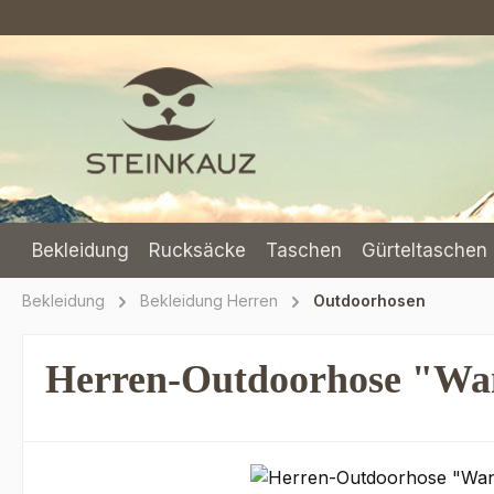
m Hauptinhalt springen
Zur Suche springen
Zur Hauptnavigation springen
Bekleidung
Rucksäcke
Taschen
Gürteltaschen 
Bekleidung
Bekleidung Herren
Outdoorhosen
Herren-Outdoorhose "Wan
Bildergalerie überspringen