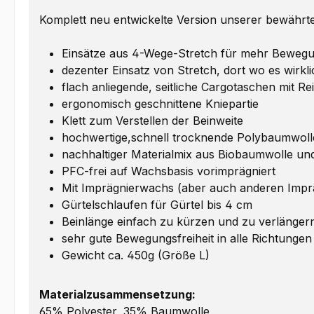
Komplett neu entwickelte Version unserer bewähr
Einsätze aus 4-Wege-Stretch für mehr Bewegun
dezenter Einsatz von Stretch, dort wo es wirkl
flach anliegende, seitliche Cargotaschen mit R
ergonomisch geschnittene Kniepartie
Klett zum Verstellen der Beinweite
hochwertige,schnell trocknende Polybaumwoll
nachhaltiger Materialmix aus Biobaumwolle un
PFC-frei auf Wachsbasis vorimprägniert
Mit Imprägnierwachs (aber auch anderen Impr
Gürtelschlaufen für Gürtel bis 4 cm
Beinlänge einfach zu kürzen und zu verlänger
sehr gute Bewegungsfreiheit in alle Richtungen
Gewicht ca. 450g (Größe L)
Materialzusammensetzung:
65% Polyester, 35% Baumwolle