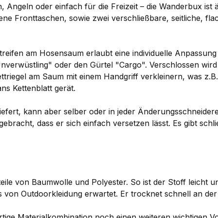
ngeln oder einfach für die Freizeit – die Wanderbux ist äuß
ne Fronttaschen, sowie zwei verschließbare, seitliche, fla
tstreifen am Hosensaum erlaubt eine individuelle Anpassun
"Unverwüstling" oder den Gürtel "Cargo". Verschlossen wird
ttriegel am Saum mit einem Handgriff verkleinern, was z.B
ans Kettenblatt gerät.
fert, kann aber selber oder in jeder Änderungsschneiderei 
gebracht, dass er sich einfach versetzen lässt. Es gibt sch
ile von Baumwolle und Polyester. So ist der Stoff leicht u
es von Outdoorkleidung erwartet. Er trocknet schnell an der
ige Materialkombination noch einen weiteren wichtigen Vort