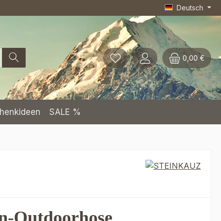
Deutsch
0,00 €
henkideen
SALE %
n-Outdoorhose