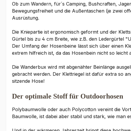
Ob zum Wandern, für´s Camping, Bushcraften, Jagen, A
Bewegungsfreiheit und die Außentaschen (je zwei offe
Ausrüstung.
Die Kniepartie ist ergonomisch geformt und der Klet
Gürtel bis zu 4 cm Breite, wie z.B. den Ledergürtel 
Der Umfang der Hosenbeine lässt sich über einen Kle
extrem hilfreich ist, da das Hosenbein nicht so leicht 
Die Wanderbux wird mit abgenähter Beinlänge ausgelie
gebracht werden. Der Klettriegel ist dafür extra so an
sitzende Hose!
Der optimale Stoff für Outdoorhosen
Polybaumwolle oder auch Polycotton vereint die Vorte
Baumwolle, ist dabei aber stabil und stark, wie man 
Und in der wärmeren Jahreszeit bringt diese hochwert