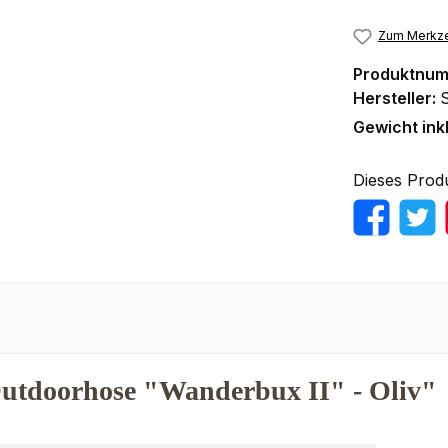
Zum Merkze
Produktnu
Hersteller:
Gewicht ink
Dieses Prod
utdoorhose "Wanderbux II" - Oliv"