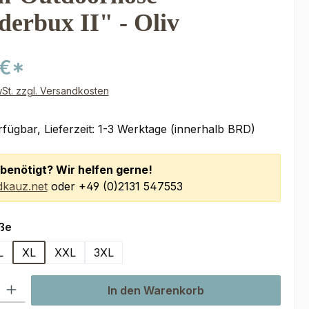
erbux II" - Oliv
 €*
wSt. zzgl. Versandkosten
fügbar, Lieferzeit: 1-3 Werktage (innerhalb BRD)
benötigt? Wir helfen gerne!
kauz.net
oder +49 (0)2131 547553
auswählen
ße
L
XL
XXL
3XL
n ist zurzeit nicht verfügbar.)
 Option ist zurzeit nicht verfügbar.)
l: Gib den gewünschten Wert ein oder benutze die Schaltflächen um
In den Warenkorb