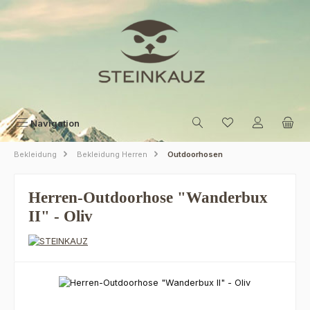
Zum Hauptinhalt springen
Navigation
Bekleidung
Bekleidung Herren
Outdoorhosen
Herren-Outdoorhose "Wanderbux
II" - Oliv
Bildergalerie überspringen