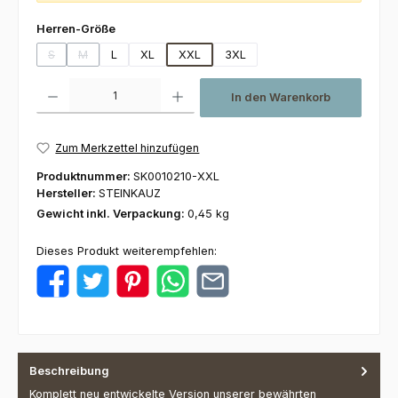
auswählen
Herren-Größe
S
M
L
XL
XXL
3XL
(Diese Option ist zurzeit nicht verfügbar.)
(Diese Option ist zurzeit nicht verfügbar.)
Produkt Anzahl: Gib den gewünschten Wert ein oder benutze die Schaltfl
In den Warenkorb
Zum Merkzettel hinzufügen
Produktnummer:
SK0010210-XXL
Hersteller:
STEINKAUZ
Gewicht inkl. Verpackung:
0,45 kg
Dieses Produkt weiterempfehlen:
Beschreibung
Komplett neu entwickelte Version unserer bewährten