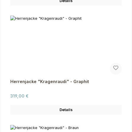
Details
Herrenjacke "Kragenraudi" - Graphit
Regulärer Preis:
319,00 €
Details