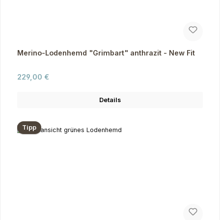
Merino-Lodenhemd "Grimbart" anthrazit - New Fit
Regulärer Preis:
229,00 €
Details
Tipp