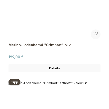
Merino-Lodenhemd "Grimbart" oliv
Regulärer Preis:
199,00 €
Details
Tipp