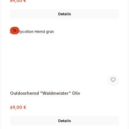
Verkaufspreis:
69,00 €
Details
Rabatt
%
Outdoorhemd "Waldmeister" Oliv
Verkaufspreis:
Regulärer Preis:
69,00 €
Details