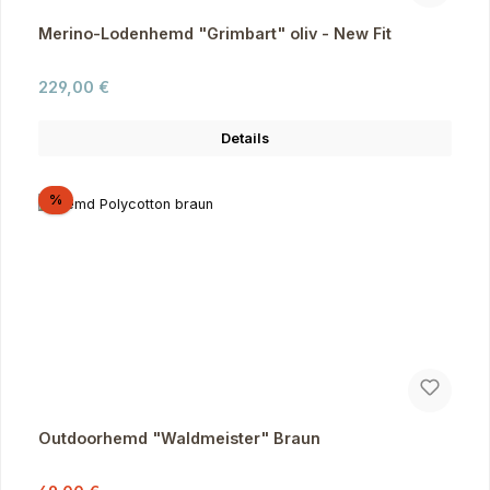
Merino-Lodenhemd "Grimbart" oliv - New Fit
Regulärer Preis:
229,00 €
Details
Rabatt
%
Outdoorhemd "Waldmeister" Braun
Regulärer Preis: