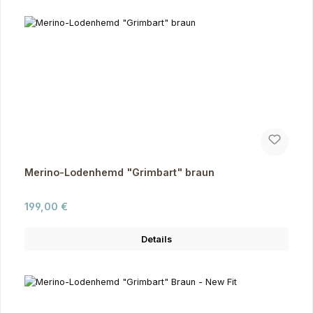
Merino-Lodenhemd "Grimbart" braun
Regulärer Preis:
199,00 €
Details