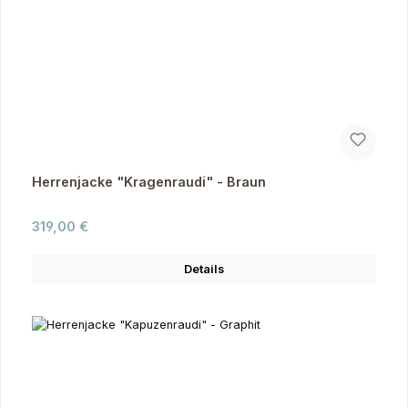
Herrenjacke "Kragenraudi" - Braun
Regulärer Preis:
319,00 €
Details