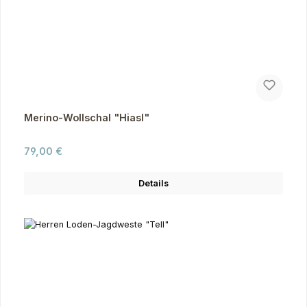
Merino-Wollschal "Hiasl"
Regulärer Preis:
79,00 €
Details