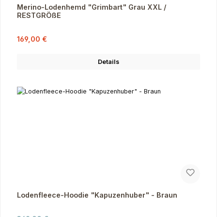
Merino-Lodenhemd "Grimbart" Grau XXL /
RESTGRÖßE
Verkaufspreis:
Regulärer Preis:
169,00 €
Details
Lodenfleece-Hoodie "Kapuzenhuber" - Braun