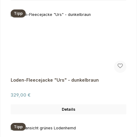
Tipp
Loden-Fleecejacke "Urs" - dunkelbraun
Regulärer Preis:
329,00 €
Details
Tipp