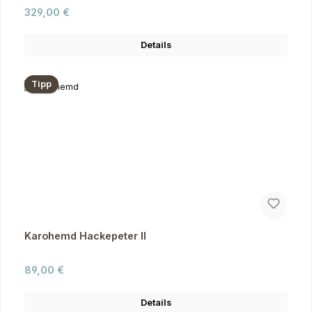
Regulärer Preis:
329,00 €
Details
Tipp
Karohemd Hackepeter II
Regulärer Preis:
89,00 €
Details