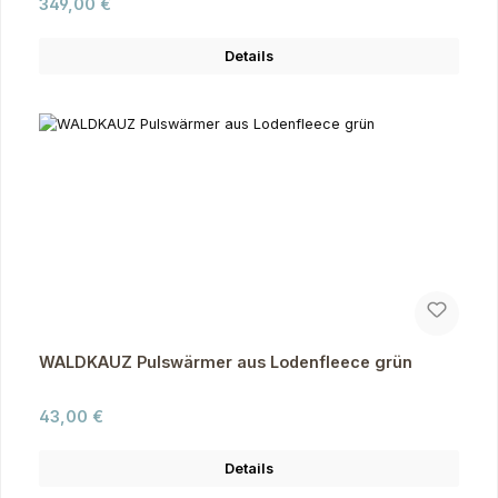
Regulärer Preis:
349,00 €
Details
WALDKAUZ Pulswärmer aus Lodenfleece grün
Regulärer Preis:
43,00 €
Details