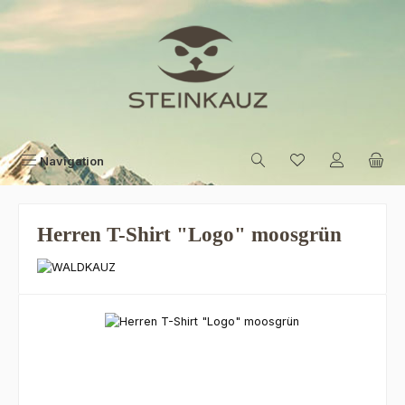
Zum Hauptinhalt springen
Navigation
Herren T-Shirt "Logo" moosgrün
Bildergalerie überspringen