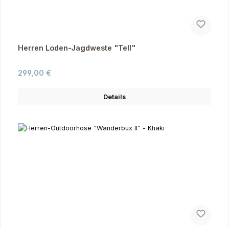
Herren Loden-Jagdweste "Tell"
Regulärer Preis:
299,00 €
Details