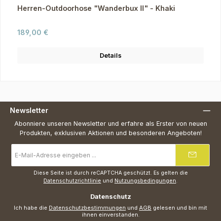
Herren-Outdoorhose "Wanderbux II" - Khaki
Regulärer Preis:
189,00 €
Details
Newsletter
Abonniere unseren Newsletter und erfahre als Erster von neuen
Produkten, exklusiven Aktionen und besonderen Angeboten!
E-
Mail-
Adresse
*
Diese Seite ist durch reCAPTCHA geschützt. Es gelten die
Datenschutzrichtlinie
und
Nutzungsbedingungen
.
Datenschutz
Ich habe die
Datenschutzbestimmungen
und
AGB
gelesen und bin mit
ihnen einverstanden.