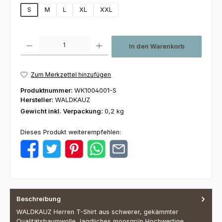
S
M
L
XL
XXL
Produkt Anzahl: Gib den gewünschten Wert ein oder benutze die Schaltfl
In den Warenkorb
Zum Merkzettel hinzufügen
Produktnummer:
WK1004001-S
Hersteller:
WALDKAUZ
Gewicht inkl. Verpackung:
0,2 kg
Dieses Produkt weiterempfehlen:
Beschreibung
WALDKAUZ Herren T-Shirt aus schwerer, gekämmter
Qualitätsbaumwolle Jagdliches moosgrün Hochwertige