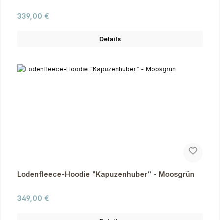
Regulärer Preis:
339,00 €
Details
Lodenfleece-Hoodie "Kapuzenhuber" - Moosgrün
Regulärer Preis:
349,00 €