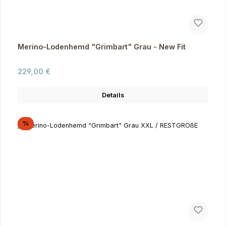
Merino-Lodenhemd "Grimbart" Grau - New Fit
Regulärer Preis:
229,00 €
Details
Rabatt
%