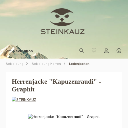
Zum Hauptinhalt springen
Navigation
Bekleidung
Bekleidung Herren
Lodenjacken
Herrenjacke "Kapuzenraudi" -
Graphit
Bildergalerie überspringen