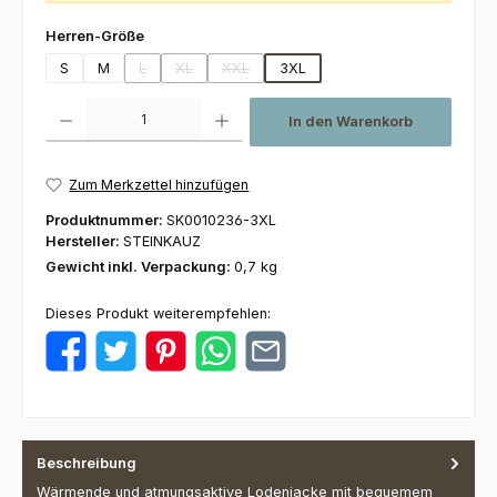
auswählen
Herren-Größe
S
M
L
XL
XXL
3XL
(Diese Option ist zurzeit nicht verfügbar.)
(Diese Option ist zurzeit nicht verfügbar.)
(Diese Option ist zurzeit nicht verfügbar.)
Produkt Anzahl: Gib den gewünschten Wert ein oder benutze die Schaltfl
In den Warenkorb
Zum Merkzettel hinzufügen
Produktnummer:
SK0010236-3XL
Hersteller:
STEINKAUZ
Gewicht inkl. Verpackung:
0,7 kg
Dieses Produkt weiterempfehlen:
Beschreibung
Wärmende und atmungsaktive Lodenjacke mit bequemem