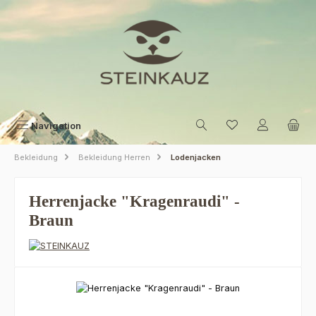
Zum Hauptinhalt springen
Navigation
Bekleidung
Bekleidung Herren
Lodenjacken
Herrenjacke "Kragenraudi" -
Braun
Bildergalerie überspringen