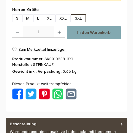
auswählen
Herren-Größe
S
M
L
XL
XXL
3XL
Produkt Anzahl: Gib den gewünschten Wert ein oder benutze die Schaltfl
In den Warenkorb
Zum Merkzettel hinzufügen
Produktnummer:
SK0010238-3XL
Hersteller:
STEINKAUZ
Gewicht inkl. Verpackung:
0,65 kg
Dieses Produkt weiterempfehlen:
Beschreibung
Wärmende und atmungsaktive Lodenjacke mit bequemem