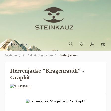
Zum Hauptinhalt springen
Navigation
Bekleidung
Bekleidung Herren
Lodenjacken
Herrenjacke "Kragenraudi" -
Graphit
Bildergalerie überspringen