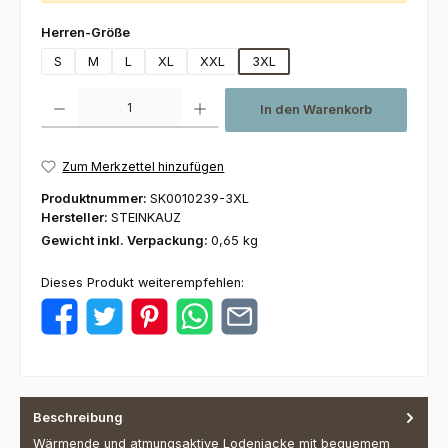
auswählen
Herren-Größe
S
M
L
XL
XXL
3XL
Produkt Anzahl: Gib den gewünschten Wert ein oder benutze die Schaltfl
In den Warenkorb
Zum Merkzettel hinzufügen
Produktnummer:
SK0010239-3XL
Hersteller:
STEINKAUZ
Gewicht inkl. Verpackung:
0,65 kg
Dieses Produkt weiterempfehlen:
Beschreibung
Wärmende und atmungsaktive Lodenjacke mit bequemem