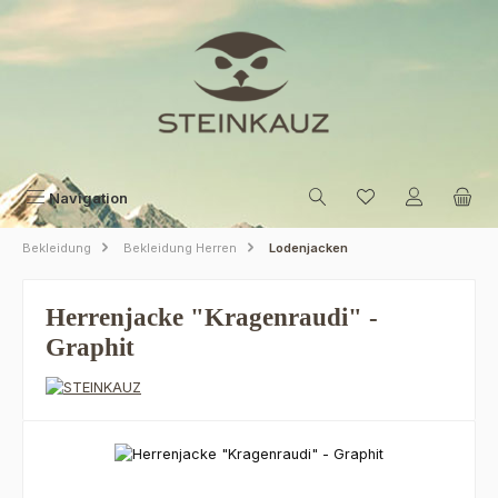
Zum Hauptinhalt springen
Navigation
Bekleidung
Bekleidung Herren
Lodenjacken
Herrenjacke "Kragenraudi" -
Graphit
Bildergalerie überspringen