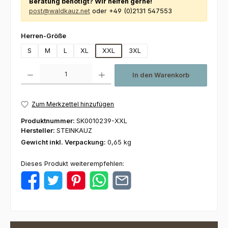
Beratung benötigt? Wir helfen gerne!
post@waldkauz.net
oder +49 (0)2131 547553
auswählen
Herren-Größe
S
M
L
XL
XXL
3XL
Produkt Anzahl: Gib den gewünschten Wert ein oder benutze die Schaltfl
In den Warenkorb
Zum Merkzettel hinzufügen
Produktnummer:
SK0010239-XXL
Hersteller:
STEINKAUZ
Gewicht inkl. Verpackung:
0,65 kg
Dieses Produkt weiterempfehlen: