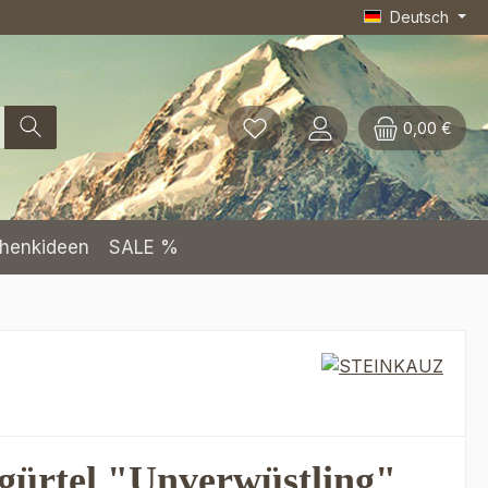
Deutsch
0,00 €
henkideen
SALE %
gürtel "Unverwüstling"