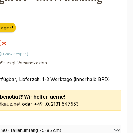
Lager!
€*
r Preis:
(11.24% gespart)
wSt. zzgl. Versandkosten
fügbar, Lieferzeit: 1-3 Werktage (innerhalb BRD)
benötigt? Wir helfen gerne!
kauz.net
oder +49 (0)2131 547553
auswählen
e