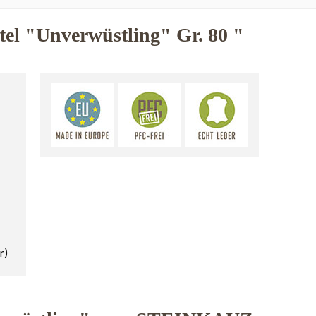
el "Unverwüstling" Gr. 80 "
r)