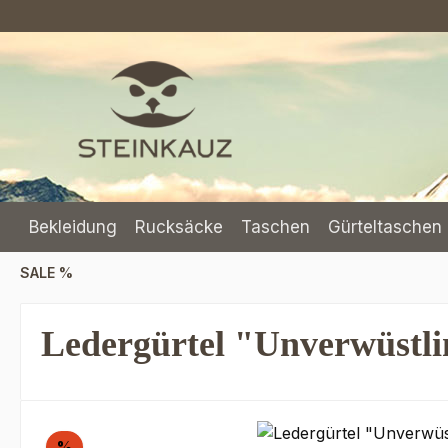
m Hauptinhalt springen
Zur Suche springen
Zur Hauptnavigation springen
Bekleidung
Rucksäcke
Taschen
Gürteltaschen 
SALE %
Ledergürtel "Unverwüstli
Bildergalerie überspringen
Rabatt
%