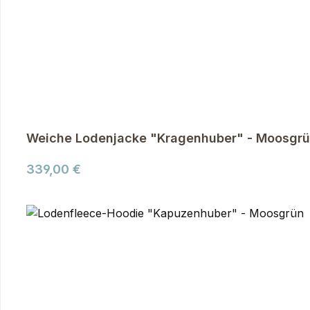
Weiche Lodenjacke "Kragenhuber" - Moosgr
Regulärer Preis:
339,00 €