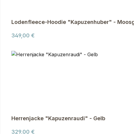
Lodenfleece-Hoodie "Kapuzenhuber" - Moos
Regulärer Preis:
349,00 €
Herrenjacke "Kapuzenraudi" - Gelb
Regulärer Preis:
329,00 €