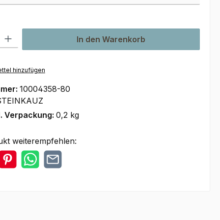
l: Gib den gewünschten Wert ein oder benutze die Schaltflächen um
In den Warenkorb
ttel hinzufügen
mmer:
10004358-80
STEINKAUZ
l. Verpackung:
0,2 kg
ukt weiterempfehlen: