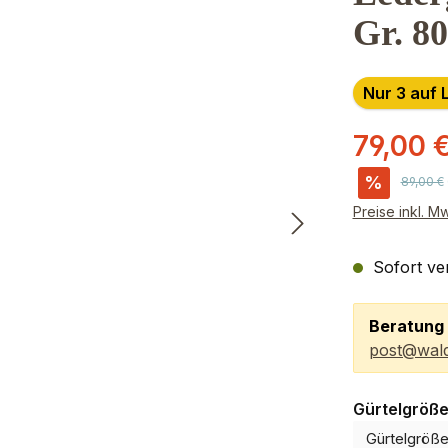
Gr. 80
Nur 3 auf 
79,00 
%
Reguläre
89,00 €
Preise inkl. M
Sofort ver
Beratung 
post@wald
Gürtelgröß