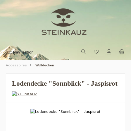
Zum Hauptinhalt springen
Navigation
Accessoires
Wolldecken
Lodendecke "Sonnblick" - Jaspisrot
Bildergalerie überspringen