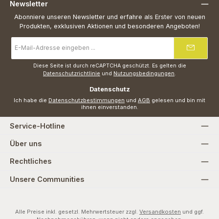
Newsletter
Abonniere unseren Newsletter und erfahre als Erster von neuen
Produkten, exklusiven Aktionen und besonderen Angeboten!
E-
Mail-
Adresse
*
Diese Seite ist durch reCAPTCHA geschützt. Es gelten die
Datenschutzrichtlinie
und
Nutzungsbedingungen
.
Datenschutz
Ich habe die
Datenschutzbestimmungen
und
AGB
gelesen und bin mit
ihnen einverstanden.
Service-Hotline
Über uns
Rechtliches
Unsere Communities
Alle Preise inkl. gesetzl. Mehrwertsteuer zzgl.
Versandkosten
und ggf.