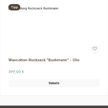
Tipp
Waxcotton-Rucksack "Bushmann" - Oliv
Regulärer Preis:
399,00 €
Details