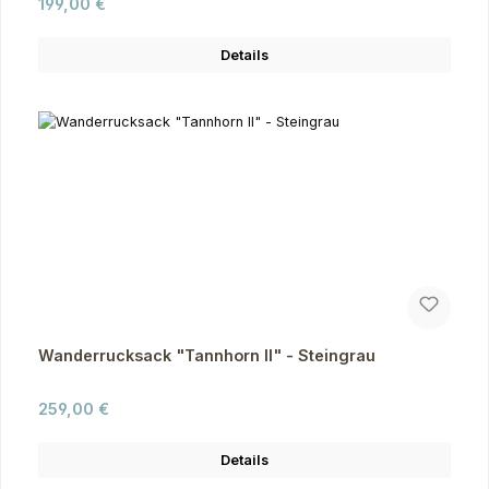
Regulärer Preis:
199,00 €
Details
Wanderrucksack "Tannhorn II" - Steingrau
Regulärer Preis:
259,00 €
Details