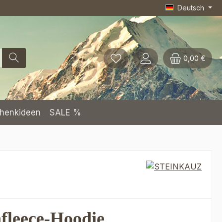
Deutsch
0,00 €
henkideen
SALE %
fleece-Hoodie