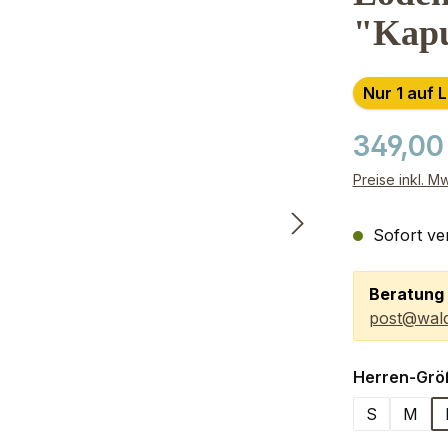
"Kapu
Nur 1 auf 
349,00
Preise inkl. M
Sofort ver
Beratung 
post@wald
Herren-Grö
S
M