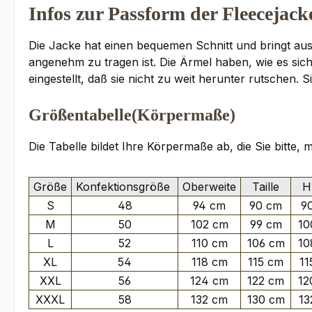
Infos zur Passform der Fleecejack
Die Jacke hat einen bequemen Schnitt und bringt aus
angenehm zu tragen ist. Die Ärmel haben, wie es si
eingestellt, daß sie nicht zu weit herunter rutsche
Größentabelle(Körpermaße)
Die Tabelle bildet Ihre Körpermaße ab, die Sie bitte,
Größe
Konfektionsgröße
Oberweite
Taille
Hü
S
48
94 cm
90 cm
9
M
50
102 cm
99 cm
10
L
52
110 cm
106 cm
10
XL
54
118 cm
115 cm
11
XXL
56
124 cm
122 cm
12
XXXL
58
132 cm
130 cm
13