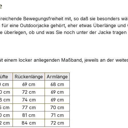
e
reichende Bewegungsfreiheit mit, so daß sie besonders wäh
ch für eine Outdoorjacke gehört, eher etwas Überlänge un
n. Sie überlegen, ob und was Sie noch unter der Jacke tra
 mit einem locker anliegenden Maßband, jeweils an der weite
fte
Rückenlänge
Armlänge
0 cm
69 cm
68 cm
0 cm
72 cm
69 cm
8 cm
74 cm
69 cm
5 cm
77 cm
70 cm
0 cm
81 cm
71 cm
2 cm
84 cm
72 cm