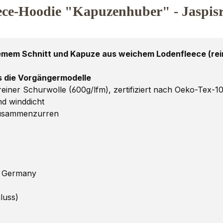
ece-Hoodie "Kapuzenhuber" - Jaspis
mem Schnitt und Kapuze aus weichem Lodenfleece (rein
ls die Vorgängermodelle
ner Schurwolle (600g/lfm), zertifiziert nach Oeko-Tex-1
d winddicht
Zusammenzurren
n Germany
luss)