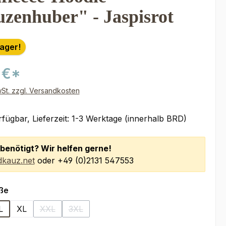
zenhuber" - Jaspisrot
Lager!
 €*
wSt. zzgl. Versandkosten
fügbar, Lieferzeit: 1-3 Werktage (innerhalb BRD)
benötigt? Wir helfen gerne!
kauz.net
oder +49 (0)2131 547553
auswählen
ße
L
XL
XXL
3XL
(Diese Option ist zurzeit nicht verfügbar.)
(Diese Option ist zurzeit nicht verfügbar.)