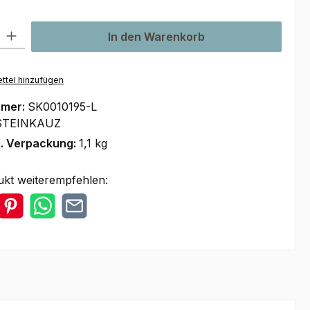
l: Gib den gewünschten Wert ein oder benutze die Schaltflächen um
In den Warenkorb
ttel hinzufügen
mmer:
SK0010195-L
STEINKAUZ
l. Verpackung:
1,1 kg
ukt weiterempfehlen: