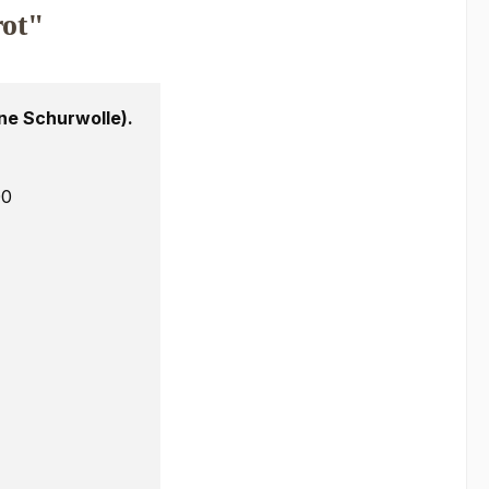
rot"
e Schurwolle).
00