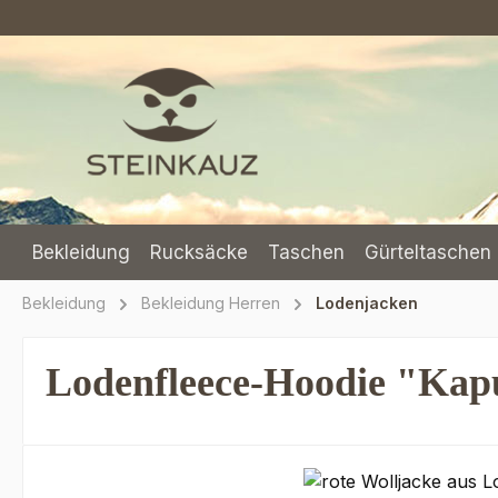
m Hauptinhalt springen
Zur Suche springen
Zur Hauptnavigation springen
Bekleidung
Rucksäcke
Taschen
Gürteltaschen 
Bekleidung
Bekleidung Herren
Lodenjacken
Lodenfleece-Hoodie "Kapu
Bildergalerie überspringen