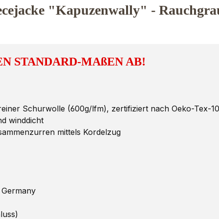
ecejacke "Kapuzenwally" - Rauchgra
N STANDARD-MAßEN AB!
ner Schurwolle (600g/lfm), zertifiziert nach Oeko-Tex-1
d winddicht
ammenzurren mittels Kordelzug
n Germany
luss)