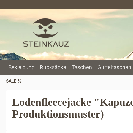
m Hauptinhalt springen
Zur Suche springen
Zur Hauptnavigation springen
Bekleidung
Rucksäcke
Taschen
Gürteltaschen 
SALE %
Lodenfleecejacke "Kapuze
Produktionsmuster)