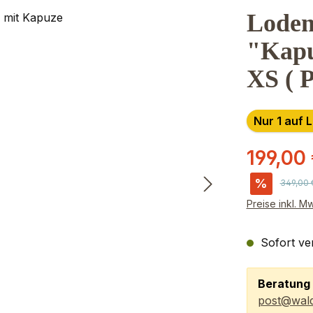
Loden
"Kapu
XS ( 
Nur 1 auf 
199,00
%
Reguläre
349,00 
Preise inkl. M
Sofort ver
Beratung 
post@wald