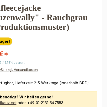
fleecejacke
zenwally" - Rauchgrau
Produktionsmuster)
Lager!
 €*
r Preis:
€
(42.98% gespart)
wSt. zzgl. Versandkosten
fügbar, Lieferzeit: 2-5 Werktage (innerhalb BRD)
benötigt? Wir helfen gerne!
kauz.net
oder +49 (0)2131 547553