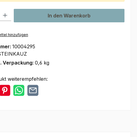
l: Gib den gewünschten Wert ein oder benutze die Schaltflächen um
In den Warenkorb
ttel hinzufügen
mmer:
10004295
STEINKAUZ
l. Verpackung:
0,6 kg
ukt weiterempfehlen: