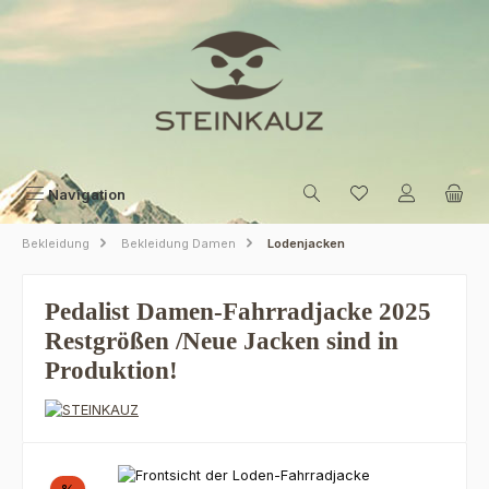
Zum Hauptinhalt springen
Navigation
Bekleidung
Bekleidung Damen
Lodenjacken
Pedalist Damen-Fahrradjacke 2025
Restgrößen /Neue Jacken sind in
Produktion!
Bildergalerie überspringen
Rabatt