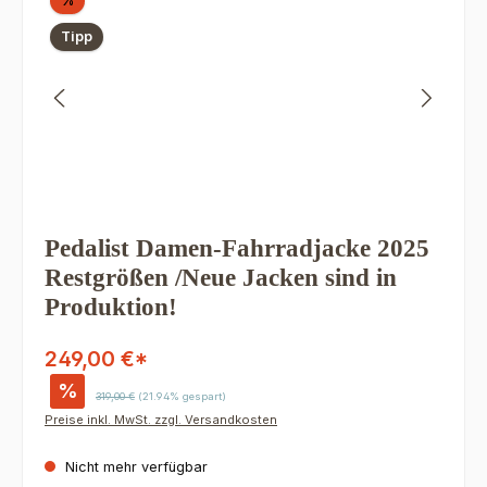
%
Tipp
Pedalist Damen-Fahrradjacke 2025
Restgrößen /Neue Jacken sind in
Produktion!
249,00 €*
%
Regulärer Preis:
319,00 €
(21.94% gespart)
Preise inkl. MwSt. zzgl. Versandkosten
Nicht mehr verfügbar