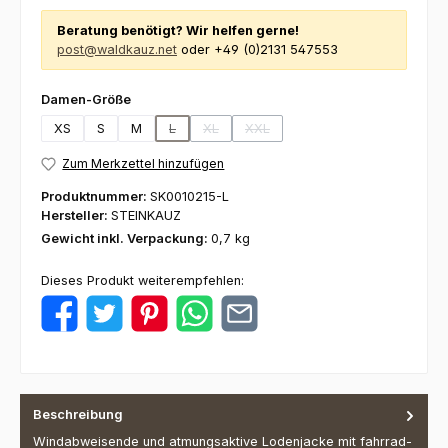
Beratung benötigt? Wir helfen gerne!
post@waldkauz.net
oder +49 (0)2131 547553
auswählen
Damen-Größe
XS
S
M
L
XL
XXL
(Diese Option ist zurzeit nicht verfügbar.)
(Diese Option ist zurzeit nicht verfügbar.)
(Diese Option ist zurzeit nicht verf
Zum Merkzettel hinzufügen
Produktnummer:
SK0010215-L
Hersteller:
STEINKAUZ
Gewicht inkl. Verpackung:
0,7 kg
Dieses Produkt weiterempfehlen:
Beschreibung
Windabweisende und atmungsaktive Lodenjacke mit fahrrad-