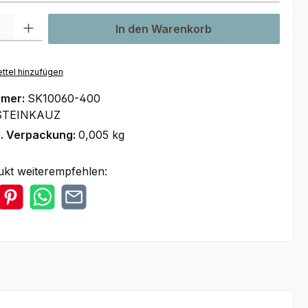
l: Gib den gewünschten Wert ein oder benutze die Schaltflächen um
In den Warenkorb
ttel hinzufügen
mmer:
SK10060-400
STEINKAUZ
l. Verpackung:
0,005 kg
ukt weiterempfehlen: