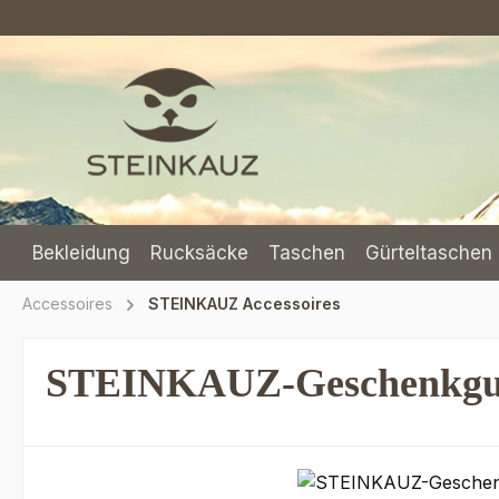
m Hauptinhalt springen
Zur Suche springen
Zur Hauptnavigation springen
Bekleidung
Rucksäcke
Taschen
Gürteltaschen 
Accessoires
STEINKAUZ Accessoires
STEINKAUZ-Geschenkgut
Bildergalerie überspringen