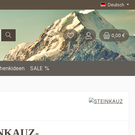
Deutsch
0,00 €
henkideen
SALE %
NKAUZ-