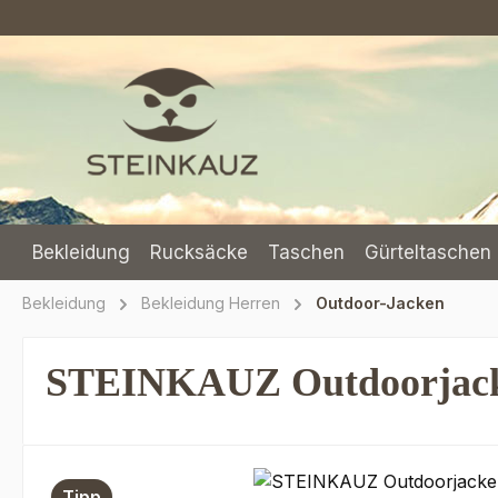
m Hauptinhalt springen
Zur Suche springen
Zur Hauptnavigation springen
Bekleidung
Rucksäcke
Taschen
Gürteltaschen 
Bekleidung
Bekleidung Herren
Outdoor-Jacken
STEINKAUZ Outdoorjack
Bildergalerie überspringen
Tipp