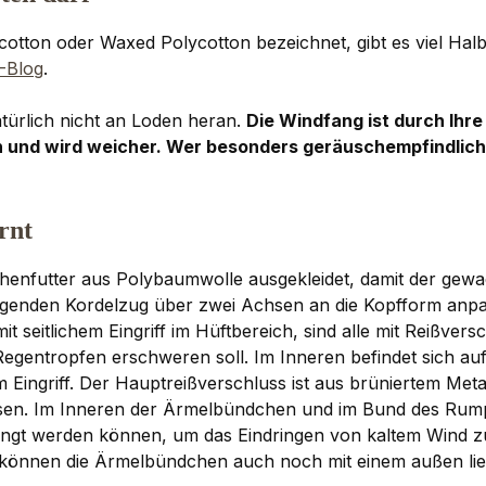
tton oder Waxed Polycotton bezeichnet, gibt es viel Halbw
-Blog
.
türlich nicht an Loden heran.
Die Windfang ist durch Ihre
nd wird weicher. Wer besonders geräuschempfindlich is
rnt
henfutter aus Polybaumwolle ausgekleidet, damit der gewac
liegenden Kordelzug über zwei Achsen an die Kopfform anpas
t seitlichem Eingriff im Hüftbereich, sind alle mit Reißvers
egentropfen erschweren soll. Im Inneren befindet sich auf 
 Eingriff. Der Hauptreißverschluss ist aus brüniertem Meta
en. Im Inneren der Ärmelbündchen und im Bund des Rumpf
rengt werden können, um das Eindringen von kaltem Wind z
 können die Ärmelbündchen auch noch mit einem außen lieg