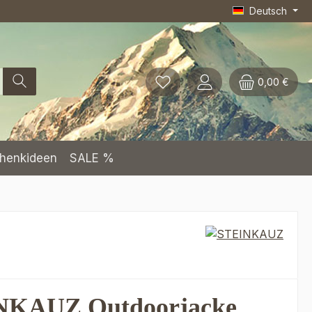
Deutsch
0,00 €
henkideen
SALE %
NKAUZ Outdoorjacke