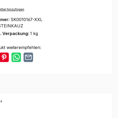
ttel hinzufügen
mmer:
SK0010167-XXL
STEINKAUZ
l. Verpackung:
1 kg
ukt weiterempfehlen:
"