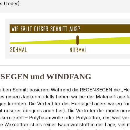
gs (Leder)
EGENSEGEN und WINDFANG
lben Schnitt basieren: Während die REGENSEGEN die „Heav
 neuen Jackenmodells haben wir bei der Materialfrage festg
lgen konnten. Die Verfechter des Heritage-Lagers waren 
 unserer übrigens auch her). Die Vertreter der modernere
sikern zählt – Polybaumwolle oder Polycotton, das weit ve
e Waxcotton ist als reiner Baumwollstoff in der Lage, vi