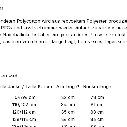
en
ndeten Polycotton wird aus recyceltem Polyester produzier
 PFCs und lässt sich immer wieder einfach zuhause erneu
 Nachhaltigkeit ist aber ein ganz anderes: Unsere Produkte
, das man von da an so lange trägt, bis es eines Tages seine
gen wird.
ille Jacke / Taille Körper
Armlänge*
Rückenlänge
104/96 cm
82 cm
78 cm
110/102 cm
84 cm
81 cm
120/112 cm
85 cm
83 cm
128/118 cm
86 cm
86 cm
134/126 cm
87 cm
88 cm