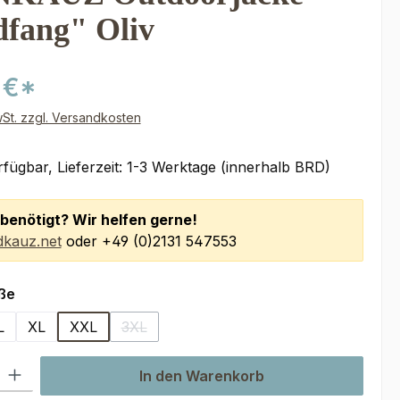
fang" Oliv
 €*
wSt. zzgl. Versandkosten
fügbar, Lieferzeit: 1-3 Werktage (innerhalb BRD)
benötigt? Wir helfen gerne!
kauz.net
oder +49 (0)2131 547553
auswählen
ße
L
XL
XXL
3XL
(Diese Option ist zurzeit nicht verfügbar.)
l: Gib den gewünschten Wert ein oder benutze die Schaltflächen um
In den Warenkorb