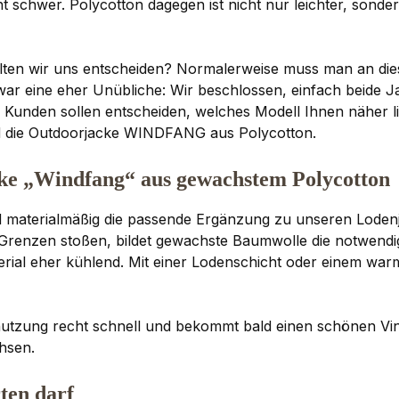
t schwer. Polycotton dagegen ist nicht nur leichter, sonde
lten wir uns entscheiden? Normalerweise muss man an dieser
zwar eine eher Unübliche: Wir beschlossen, einfach beide
Kunden sollen entscheiden, welches Modell Ihnen näher lie
die Outdoorjacke WINDFANG aus Polycotton.
cke „Windfang“ aus gewachstem Polycotton
d materialmäßig die passende Ergänzung zu unseren Loden
e Grenzen stoßen, bildet gewachste Baumwolle die notwen
terial eher kühlend. Mit einer Lodenschicht oder einem warm
utzung recht schnell und bekommt bald einen schönen Vinta
hsen.
ten darf