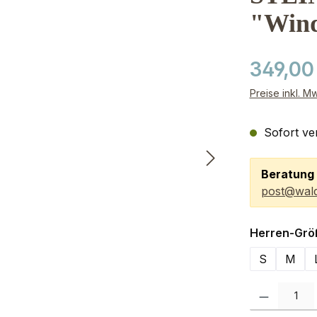
"Wind
349,00
Preise inkl. M
Sofort ver
Beratung 
post@wald
Herren-Grö
S
M
Produkt Anzah