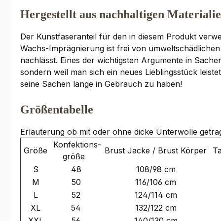
Hergestellt aus nachhaltigen Materiali
Der Kunstfaseranteil für den in diesem Produkt verwe
Wachs-Imprägnierung ist frei von umweltschädlichen
nachlässt. Eines der wichtigsten Argumente in Sachen
sondern weil man sich ein neues Lieblingsstück leistet
seine Sachen lange in Gebrauch zu haben!
Größentabelle
Erläuterung ob mit oder ohne dicke Unterwolle getra
Konfektions-
Größe
Brust Jacke / Brust Körper
Ta
größe
S
48
108/98 cm
M
50
116/106 cm
L
52
124/114 cm
XL
54
132/122 cm
XXL
56
140/130 cm