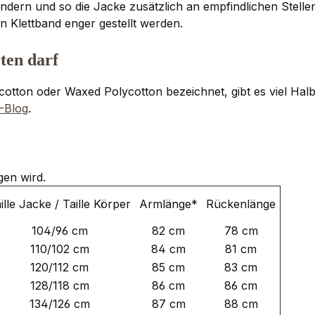
ndern und so die Jacke zusätzlich an empfindlichen Stell
Klettband enger gestellt werden.
ten darf
tton oder Waxed Polycotton bezeichnet, gibt es viel Halbw
-Blog
.
gen wird.
ille Jacke / Taille Körper
Armlänge*
Rückenlänge
104/96 cm
82 cm
78 cm
110/102 cm
84 cm
81 cm
120/112 cm
85 cm
83 cm
128/118 cm
86 cm
86 cm
134/126 cm
87 cm
88 cm