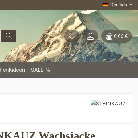
Deutsch
0,00 €
henkideen
SALE %
NKAUZ Wachsjacke