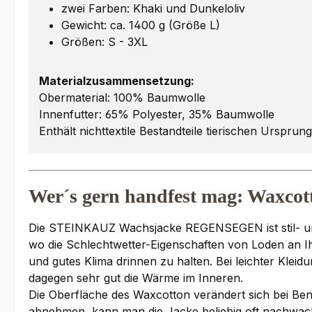
zwei Farben: Khaki und Dunkeloliv
Gewicht: ca. 1400 g (Größe L)
Größen: S - 3XL
Materialzusammensetzung:
Obermaterial: 100% Baumwolle
Innenfutter: 65% Polyester, 35% Baumwolle
Enthält nichttextile Bestandteile tierischen Ursprun
Wer´s gern handfest mag: Waxc
Die STEINKAUZ Wachsjacke REGENSEGEN ist stil- un
wo die Schlechtwetter-Eigenschaften von Loden an 
und gutes Klima drinnen zu halten. Bei leichter Kleid
dagegen sehr gut die Wärme im Inneren.
Die Oberfläche des Waxcotton verändert sich bei Ben
abnehmen, kann man die Jacke beliebig oft nachwac