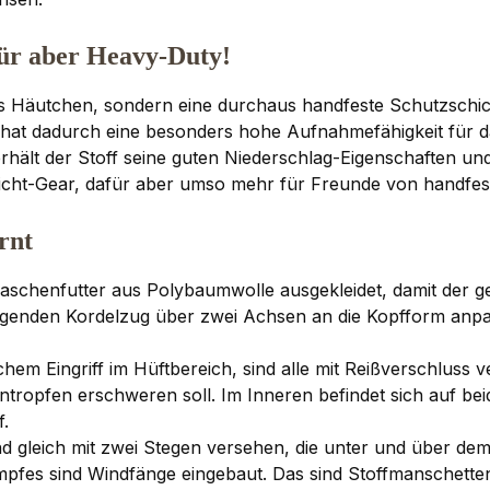
afür aber Heavy-Duty!
s Häutchen, sondern eine durchaus handfeste Schutzschicht
 hat dadurch eine besonders hohe Aufnahmefähigkeit für 
ält der Stoff seine guten Niederschlag-Eigenschaften und 
aleicht-Gear, dafür aber umso mehr für Freunde von handfe
rnt
chenfutter aus Polybaumwolle ausgekleidet, damit der gew
liegenden Kordelzug über zwei Achsen an die Kopfform anpas
chem Eingriff im Hüftbereich, sind alle mit Reißverschluss 
tropfen erschweren soll. Im Inneren befindet sich auf beid
f.
und gleich mit zwei Stegen versehen, die unter und über 
es sind Windfänge eingebaut. Das sind Stoffmanschetten,