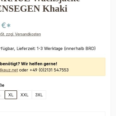
NSEGEN Khaki
 €*
wSt. zzgl. Versandkosten
fügbar, Lieferzeit: 1-3 Werktage (innerhalb BRD)
benötigt? Wir helfen gerne!
kauz.net
oder +49 (0)2131 547553
auswählen
ße
L
XL
XXL
3XL
(Diese Option ist zurzeit nicht verfügbar.)