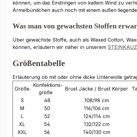
können, um das Eindringen von kaltem Wind zu verhi
Ärmelbündchen auch noch mit einem außen liegenden 
Was man von gewachsten Stoffen erwar
Über gewachste Stoffe, auch als Waxed Cotton, Waxco
können, erläutern wir näher in unserem
STEINKAUZ
Größentabelle
Erläuterung ob mit oder ohne dicke Unterwolle getra
Konfektions-
Größe
Brust Jacke / Brust Körper
Ta
größe
S
48
108/98 cm
M
50
116/106 cm
L
52
124/114 cm
XL
54
132/122 cm
XXL
56
140/130 cm