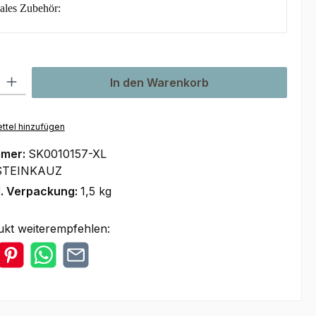
ales Zubehör:
l: Gib den gewünschten Wert ein oder benutze die Schaltflächen um
In den Warenkorb
ttel hinzufügen
mmer:
SK0010157-XL
STEINKAUZ
l. Verpackung:
1,5 kg
ukt weiterempfehlen: