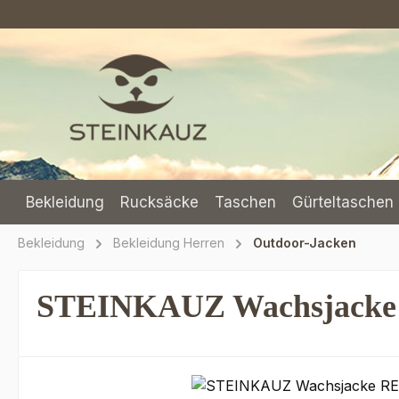
m Hauptinhalt springen
Zur Suche springen
Zur Hauptnavigation springen
Bekleidung
Rucksäcke
Taschen
Gürteltaschen 
Bekleidung
Bekleidung Herren
Outdoor-Jacken
STEINKAUZ Wachsjack
Bildergalerie überspringen