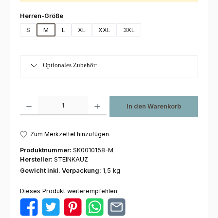
auswählen
Herren-Größe
S
M
L
XL
XXL
3XL
Optionales Zubehör:
Produkt Anzahl: Gib den gewünschten Wert ein oder benutze die Schaltfl
In den Warenkorb
Zum Merkzettel hinzufügen
Produktnummer:
SK0010158-M
Hersteller:
STEINKAUZ
Gewicht inkl. Verpackung:
1,5 kg
Dieses Produkt weiterempfehlen: