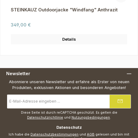
STEINKAUZ Outdoorjacke "Windfang" Anthrazit
Regulärer Preis:
349,00 €
Details
Newsletter
Abonniere unseren Newsletter und erfahre als Erster von neuen
Produkten, exklusiven Aktionen und besonderen Angeboten!
E-
Mail-
Adresse
*
Diese Seite ist durch reCAPTCHA geschützt. Es gelten die
Datenschutzrichtlinie
und
Nutzungsbedingungen
.
Datenschutz
Ich habe die
Datenschutzbestimmungen
und
AGB
gelesen und bin mit