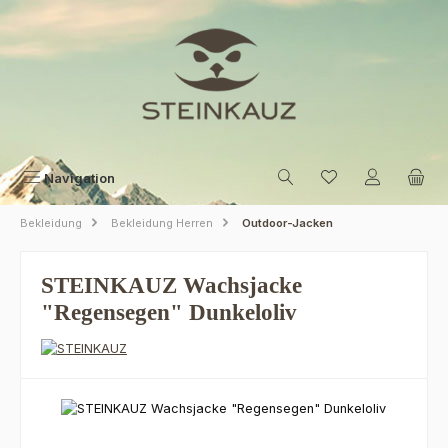
Zum Hauptinhalt springen
Navigation
Bekleidung
Bekleidung Herren
Outdoor-Jacken
STEINKAUZ Wachsjacke
"Regensegen" Dunkeloliv
Bildergalerie überspringen