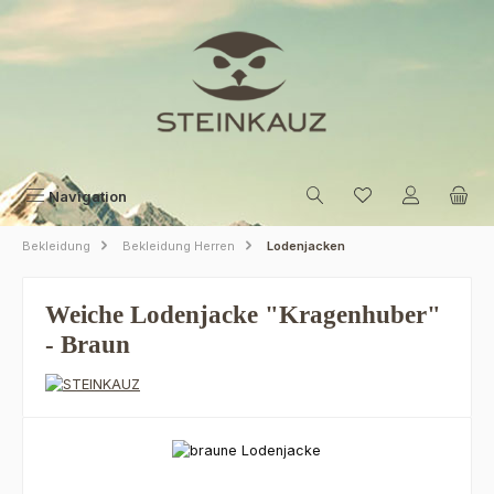
Zum Hauptinhalt springen
Navigation
Bekleidung
Bekleidung Herren
Lodenjacken
Weiche Lodenjacke "Kragenhuber"
- Braun
Bildergalerie überspringen