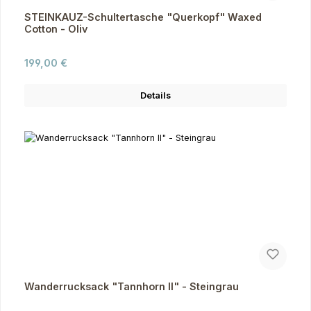
STEINKAUZ-Schultertasche "Querkopf" Waxed
Cotton - Oliv
Regulärer Preis:
199,00 €
Details
Wanderrucksack "Tannhorn II" - Steingrau