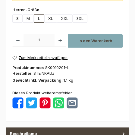
auswählen
Herren-Größe
S
M
L
XL
XXL
3XL
Produkt Anzahl: Gib den gewünschten Wert ein oder benutze die Schaltfl
In den Warenkorb
Zum Merkzettel hinzufügen
Produktnummer:
SK0010201-L
Hersteller:
STEINKAUZ
Gewicht inkl. Verpackung:
1,1 kg
Dieses Produkt weiterempfehlen:
Beschreibung