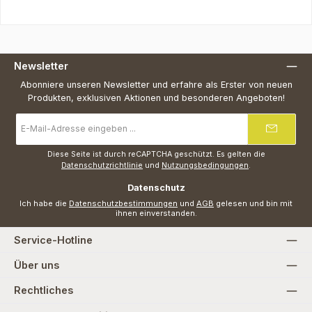
Newsletter
Abonniere unseren Newsletter und erfahre als Erster von neuen
Produkten, exklusiven Aktionen und besonderen Angeboten!
E-
Mail-
Adresse
*
Diese Seite ist durch reCAPTCHA geschützt. Es gelten die
Datenschutzrichtlinie
und
Nutzungsbedingungen
.
Datenschutz
Ich habe die
Datenschutzbestimmungen
und
AGB
gelesen und bin mit
ihnen einverstanden.
Service-Hotline
Über uns
Rechtliches