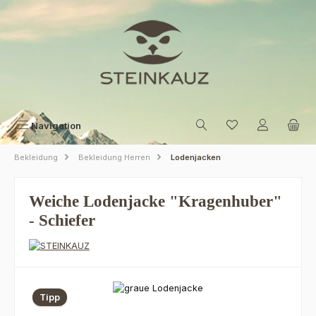
Zum Hauptinhalt springen
Navigation
Bekleidung
Bekleidung Herren
Lodenjacken
Weiche Lodenjacke "Kragenhuber"
- Schiefer
Bildergalerie überspringen
Tipp