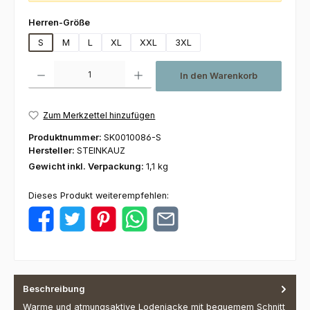
auswählen
Herren-Größe
S
M
L
XL
XXL
3XL
Produkt Anzahl: Gib den gewünschten Wert ein oder benutze die Schaltfl
In den Warenkorb
Zum Merkzettel hinzufügen
Produktnummer:
SK0010086-S
Hersteller:
STEINKAUZ
Gewicht inkl. Verpackung:
1,1 kg
Dieses Produkt weiterempfehlen:
Beschreibung
Warme und atmungsaktive Lodenjacke mit bequemem Schnitt